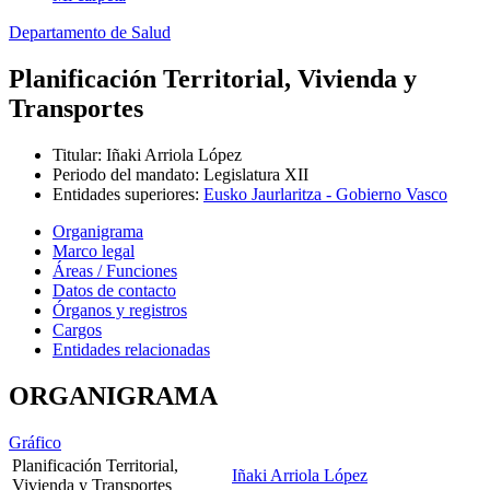
Departamento de Salud
Planificación Territorial, Vivienda y
Transportes
Titular
:
Iñaki Arriola López
Periodo del mandato
:
Legislatura XII
Entidades superiores
:
Eusko Jaurlaritza - Gobierno Vasco
Organigrama
Marco legal
Áreas / Funciones
Datos de contacto
Órganos y registros
Cargos
Entidades relacionadas
ORGANIGRAMA
Gráfico
Planificación Territorial,
Iñaki Arriola López
Vivienda y Transportes