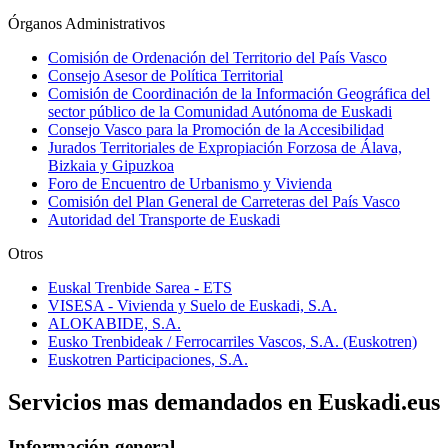
Órganos Administrativos
Comisión de Ordenación del Territorio del País Vasco
Consejo Asesor de Política Territorial
Comisión de Coordinación de la Información Geográfica del
sector público de la Comunidad Autónoma de Euskadi
Consejo Vasco para la Promoción de la Accesibilidad
Jurados Territoriales de Expropiación Forzosa de Álava,
Bizkaia y Gipuzkoa
Foro de Encuentro de Urbanismo y Vivienda
Comisión del Plan General de Carreteras del País Vasco
Autoridad del Transporte de Euskadi
Otros
Euskal Trenbide Sarea - ETS
VISESA - Vivienda y Suelo de Euskadi, S.A.
ALOKABIDE, S.A.
Eusko Trenbideak / Ferrocarriles Vascos, S.A. (Euskotren)
Euskotren Participaciones, S.A.
Servicios mas demandados en Euskadi.eus
Información general