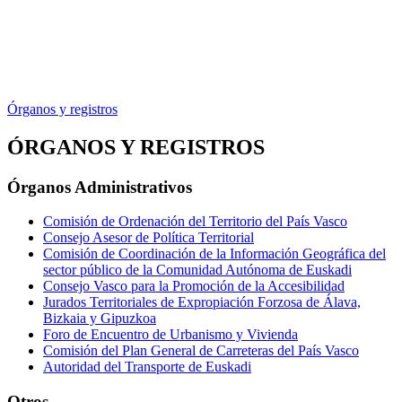
Órganos y registros
ÓRGANOS Y REGISTROS
Órganos Administrativos
Comisión de Ordenación del Territorio del País Vasco
Consejo Asesor de Política Territorial
Comisión de Coordinación de la Información Geográfica del
sector público de la Comunidad Autónoma de Euskadi
Consejo Vasco para la Promoción de la Accesibilidad
Jurados Territoriales de Expropiación Forzosa de Álava,
Bizkaia y Gipuzkoa
Foro de Encuentro de Urbanismo y Vivienda
Comisión del Plan General de Carreteras del País Vasco
Autoridad del Transporte de Euskadi
Otros