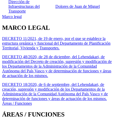
Dirección de
Infraestructuras del
Dolores de Juan de Miguel
Transporte
Marco legal
MARCO LEGAL
DECRETO 11/2021, de 19 de enero, por el que se establece la
estructura orgánica y funcional del Departamento de Planificación
Territorial, Vivienda y Transportes.
DECRETO 48/2020, de 28 de diciembre, del Lehendakari, de
modificación del Decreto de creación, supresión y modificación de
los Departamentos de la Administración de la Comunidad
Autónoma del País Vasco y de determinación de funciones y áreas
de actuación de los mismos.
DECRETO 18/2020, de 6 de septiembre, del Lehendakari, de
creación, supresión y modificación de los Departamentos de la
Administración de la Comunidad Autónoma del País Vasco y de
determinación de funciones y áreas de actuación de los mismos.
Áreas / Funciones
ÁREAS / FUNCIONES