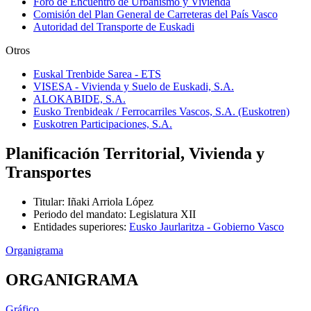
Foro de Encuentro de Urbanismo y Vivienda
Comisión del Plan General de Carreteras del País Vasco
Autoridad del Transporte de Euskadi
Otros
Euskal Trenbide Sarea - ETS
VISESA - Vivienda y Suelo de Euskadi, S.A.
ALOKABIDE, S.A.
Eusko Trenbideak / Ferrocarriles Vascos, S.A. (Euskotren)
Euskotren Participaciones, S.A.
Planificación Territorial, Vivienda y
Transportes
Titular
:
Iñaki Arriola López
Periodo del mandato
:
Legislatura XII
Entidades superiores
:
Eusko Jaurlaritza - Gobierno Vasco
Organigrama
ORGANIGRAMA
Gráfico