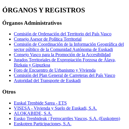
ÓRGANOS Y REGISTROS
Órganos Administrativos
Comisión de Ordenación del Territorio del País Vasco
Consejo Asesor de Política Territorial
Comisión de Coordinación de la Información Geográfica del
sector público de la Comunidad Autónoma de Euskadi
Consejo Vasco para la Promoción de la Accesibilidad
Jurados Territoriales de Expropiación Forzosa de Álava,
Bizkaia y Gipuzkoa
Foro de Encuentro de Urbanismo y Vivienda
Comisión del Plan General de Carreteras del País Vasco
Autoridad del Transporte de Euskadi
Otros
Euskal Trenbide Sarea - ETS
VISESA - Vivienda y Suelo de Euskadi, S.A.
ALOKABIDE, S.A.
Eusko Trenbideak / Ferrocarriles Vascos, S.A. (Euskotren)
Euskotren Participaciones, S.A.