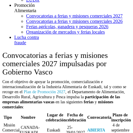
Promoción
Alimentaria
Convocatorias a ferias y misiones comerciales 2027
Convocatorias a ferias y misiones comerciales 2026
Ferias agrícolas, ganadera y pesqueras 2026
Organización de mercados y ferias locales
Lucha contra
fraude
Convocatorias a ferias y misiones
comerciales 2027 impulsadas por
Gobierno Vasco
Con el objetivo de apoyar la promoción, comercialización e
internacionalización de la Industria Alimentaria de Euskadi, tal y como se
recoge en el
Plan de Promoción 2027
, el Departamento de Alimentación,
Desarrollo Rural, Agricultura y Pesca impulsa la
participación de las
empresas alimentarias vascas
en las siguientes
ferias
y
misiones
comerciales
:
Lugar de
Fecha de
Plazo de
Tipo
Nombre
Convocatoria
celebración
celebración
inscripción
Misión
4 de
CANADA-
25-
Comercial
Euskadi
ABIERTA
septiembre
EUSKADI
29/01/2027