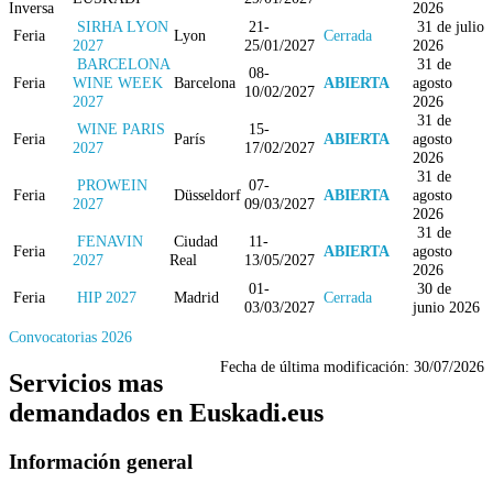
Inversa
2026
SIRHA LYON
21-
31 de julio
Feria
Lyon
Cerrada
2027
25/01/2027
2026
BARCELONA
31 de
08-
Feria
WINE WEEK
Barcelona
ABIERTA
agosto
10/02/2027
2027
2026
31 de
WINE PARIS
15-
Feria
París
ABIERTA
agosto
2027
17/02/2027
2026
31 de
PROWEIN
07-
Feria
Düsseldorf
ABIERTA
agosto
2027
09/03/2027
2026
31 de
FENAVIN
Ciudad
11-
Feria
ABIERTA
agosto
2027
Real
13/05/2027
2026
01-
30 de
Feria
HIP 2027
Madrid
Cerrada
03/03/2027
junio 2026
Convocatorias 2026
Fecha de última modificación:
30/07/2026
Servicios mas
demandados en Euskadi.eus
Información general