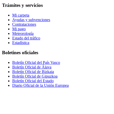
Trámites y servicios
Mi carpeta
Ayudas y subvenciones
Contrataciones
Mi pago
Meteorología
Estado del tráfico
Estadística
Boletines oficiales
Boletín Oficial del País Vasco
Boletín Oficial de Álava
Boletín Oficial de Bizkaia
Boletín Oficial de Gipuzkoa
Boletín Oficial del Estado
Diario Oficial de la Unión Europea