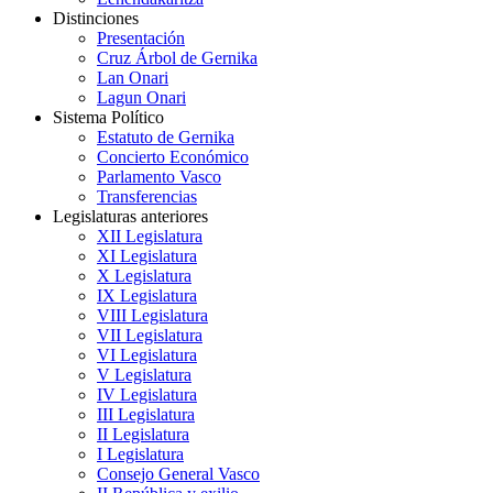
Distinciones
Presentación
Cruz Árbol de Gernika
Lan Onari
Lagun Onari
Sistema Político
Estatuto de Gernika
Concierto Económico
Parlamento Vasco
Transferencias
Legislaturas anteriores
XII Legislatura
XI Legislatura
X Legislatura
IX Legislatura
VIII Legislatura
VII Legislatura
VI Legislatura
V Legislatura
IV Legislatura
III Legislatura
II Legislatura
I Legislatura
Consejo General Vasco