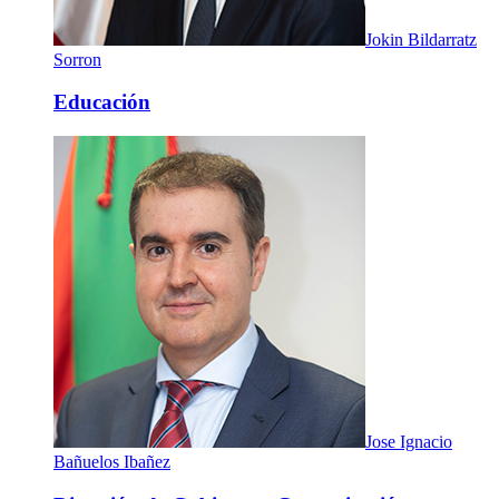
Jokin Bildarratz
Sorron
Educación
Jose Ignacio
Bañuelos Ibañez