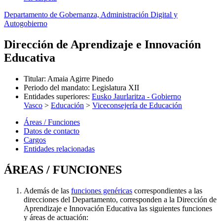
Departamento de Gobernanza, Administración Digital y
Autogobierno
Dirección de Aprendizaje e Innovación
Educativa
Titular
:
Amaia Agirre Pinedo
Periodo del mandato
:
Legislatura XII
Entidades superiores
:
Eusko Jaurlaritza - Gobierno
Vasco
>
Educación
>
Viceconsejería de Educación
Áreas / Funciones
Datos de contacto
Cargos
Entidades relacionadas
ÁREAS / FUNCIONES
Además de las
funciones genéricas
correspondientes a las
direcciones del Departamento, corresponden a la Dirección de
Aprendizaje e Innovación Educativa las siguientes funciones
y áreas de actuación: