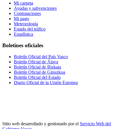
Mi carpeta
Ayudas y subvenciones
Contrataciones
Mi pago
Meteorología
Estado del tráfico
Estadística
Boletines oficiales
Boletín Oficial del País Vasco
Boletín Oficial de Álava
Boletín Oficial de Bizkaia
Boletín Oficial de Gipuzkoa
Boletín Oficial del Estado
Diario Oficial de la Unión Europea
Sitio web desarrollado y gestionado por el
Servicio Web del
Gobierno Vasco