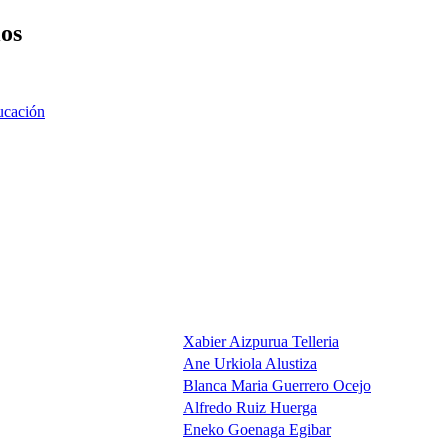
ios
ucación
Xabier Aizpurua Telleria
Ane Urkiola Alustiza
Blanca Maria Guerrero Ocejo
Alfredo Ruiz Huerga
Eneko Goenaga Egibar