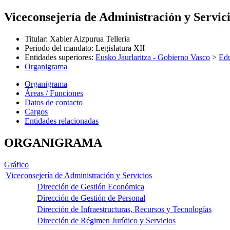
Viceconsejería de Administración y Servic
Titular
:
Xabier Aizpurua Telleria
Periodo del mandato
:
Legislatura XII
Entidades superiores
:
Eusko Jaurlaritza - Gobierno Vasco
>
Ed
Organigrama
Organigrama
Áreas / Funciones
Datos de contacto
Cargos
Entidades relacionadas
ORGANIGRAMA
Gráfico
Viceconsejería de Administración y Servicios
Dirección de Gestión Económica
Dirección de Gestión de Personal
Dirección de Infraestructuras, Recursos y Tecnologías
Dirección de Régimen Jurídico y Servicios