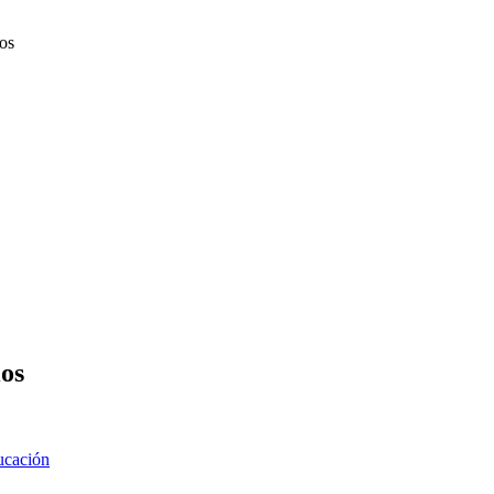
os
ios
ucación