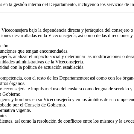
s en la gestión interna del Departamento, incluyendo los servicios de Int
 Viceconsejera bajo la dependencia directa y jerárquica del consejero 
iones desarrolladas en la Viceconsejería, así como de las direcciones 
ación.
s funciones que tengan encomendadas.
ería, analizar el impacto social y determinar las modificaciones o desarr
unidades administrativas de la Viceconsejería.
idad con la política de actuación establecida.
competencia, con el resto de los Departamentos; así como con los órgan
otros órganos.
 Viceconsejería e impulsar el uso del euskera como lengua de servicio 
e Gobierno.
jeres y hombres en su Viceconsejería y en los ámbitos de su competenci
obado por el Consejo de Gobierno.
ormativa vigente.
ntes.
ientes, así como la resolución de conflictos entre los mismos y la avoc