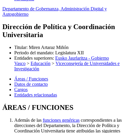
Departamento de Gobernanza, Administración Digital y
Autogobierno
Dirección de Política y Coordinación
Universitaria
Titular
:
Miren Artaraz Miñón
Periodo del mandato
:
Legislatura XII
Entidades superiores
:
Eusko Jaurlaritza - Gobierno
Vasco
>
Educación
>
Viceconsejería de Universidades e
Investigación
Áreas / Funciones
Datos de contacto
Cargos
Entidades relacionadas
ÁREAS / FUNCIONES
Además de las
funciones genéricas
correspondientes a las
direcciones del Departamento, la Dirección de Política y
Coordinación Universitaria tiene atribuidas las siguientes