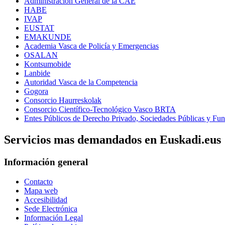
Administración General de la CAE
HABE
IVAP
EUSTAT
EMAKUNDE
Academia Vasca de Policía y Emergencias
OSALAN
Kontsumobide
Lanbide
Autoridad Vasca de la Competencia
Gogora
Consorcio Haurreskolak
Consorcio Científico-Tecnológico Vasco BRTA
Entes Públicos de Derecho Privado, Sociedades Públicas y Fun
Servicios mas demandados en Euskadi.eus
Información general
Contacto
Mapa web
Accesibilidad
Sede Electrónica
Información Legal