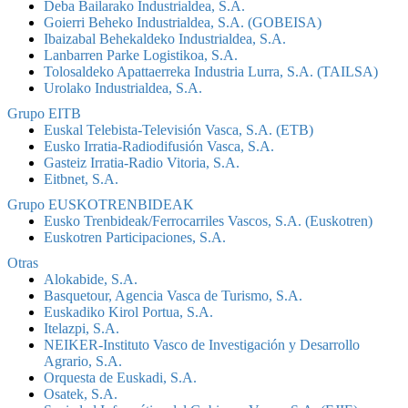
Deba Bailarako Industrialdea, S.A.
Goierri Beheko Industrialdea, S.A. (GOBEISA)
Ibaizabal Behekaldeko Industrialdea, S.A.
Lanbarren Parke Logistikoa, S.A.
Tolosaldeko Apattaerreka Industria Lurra, S.A. (TAILSA)
Urolako Industrialdea, S.A.
Grupo EITB
Euskal Telebista-Televisión Vasca, S.A. (ETB)
Eusko Irratia-Radiodifusión Vasca, S.A.
Gasteiz Irratia-Radio Vitoria, S.A.
Eitbnet, S.A.
Grupo EUSKOTRENBIDEAK
Eusko Trenbideak/Ferrocarriles Vascos, S.A. (Euskotren)
Euskotren Participaciones, S.A.
Otras
Alokabide, S.A.
Basquetour, Agencia Vasca de Turismo, S.A.
Euskadiko Kirol Portua, S.A.
Itelazpi, S.A.
NEIKER-Instituto Vasco de Investigación y Desarrollo
Agrario, S.A.
Orquesta de Euskadi, S.A.
Osatek, S.A.