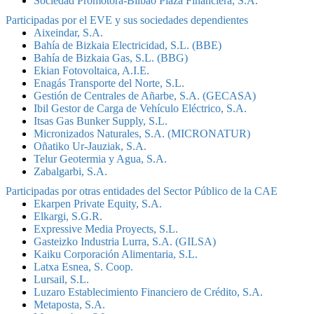
Sociedad Promotora-Bilbao Plaza Financiera, S.A.
Participadas por el EVE y sus sociedades dependientes
Aixeindar, S.A.
Bahía de Bizkaia Electricidad, S.L. (BBE)
Bahía de Bizkaia Gas, S.L. (BBG)
Ekian Fotovoltaica, A.I.E.
Enagás Transporte del Norte, S.L.
Gestión de Centrales de Añarbe, S.A. (GECASA)
Ibil Gestor de Carga de Vehículo Eléctrico, S.A.
Itsas Gas Bunker Supply, S.L.
Micronizados Naturales, S.A. (MICRONATUR)
Oñatiko Ur-Jauziak, S.A.
Telur Geotermia y Agua, S.A.
Zabalgarbi, S.A.
Participadas por otras entidades del Sector Público de la CAE
Ekarpen Private Equity, S.A.
Elkargi, S.G.R.
Expressive Media Proyects, S.L.
Gasteizko Industria Lurra, S.A. (GILSA)
Kaiku Corporación Alimentaria, S.L.
Latxa Esnea, S. Coop.
Lursail, S.L.
Luzaro Establecimiento Financiero de Crédito, S.A.
Metaposta, S.A.