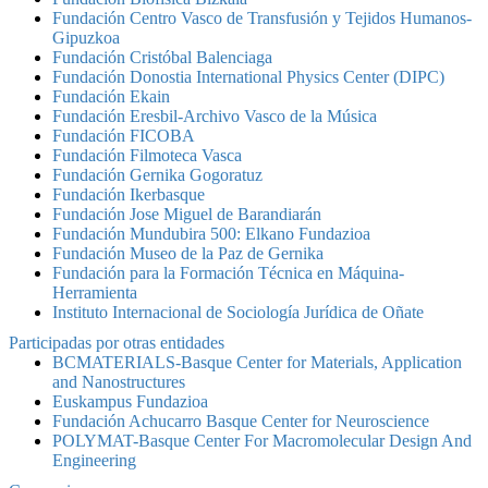
Fundación Centro Vasco de Transfusión y Tejidos Humanos-
Gipuzkoa
Fundación Cristóbal Balenciaga
Fundación Donostia International Physics Center (DIPC)
Fundación Ekain
Fundación Eresbil-Archivo Vasco de la Música
Fundación FICOBA
Fundación Filmoteca Vasca
Fundación Gernika Gogoratuz
Fundación Ikerbasque
Fundación Jose Miguel de Barandiarán
Fundación Mundubira 500: Elkano Fundazioa
Fundación Museo de la Paz de Gernika
Fundación para la Formación Técnica en Máquina-
Herramienta
Instituto Internacional de Sociología Jurídica de Oñate
Participadas por otras entidades
BCMATERIALS-Basque Center for Materials, Application
and Nanostructures
Euskampus Fundazioa
Fundación Achucarro Basque Center for Neuroscience
POLYMAT-Basque Center For Macromolecular Design And
Engineering