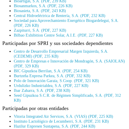
Bioartigas, S.A. (PDF, 239 KB)
Biosanmarkos, S.A. (PDF, 226 KB)
Biosasieta, S.A. (PDF, 243 KB)
Central Hidroeléctrica de Rentería, S.A. (PDF, 232 KB)
Sociedad para Aprovechamiento Energético Biogardelegui, S.A.
(PDF, 226 KB)
Zazpiturri, S.A. (PDF, 227 KB)
Bilbao Exhibition Centre Solar, A.I.E. (PDF, 227 KB)
Participadas por SPRI y sus sociedades dependientes
Centro de Desarrollo Empresarial Margen Izquierda, S.A.
(CEDEMI) (PDF, 235 KB)
Centro de Empresas e Innovación de Mondragón, S.A. (SAIOLAN)
(PDF, 329 KB)
BIC Gipuzkoa Berrilan, S.A. (PDF, 254 KB)
Burtzeña Enpresa Parkea, S.A. (PDF, 332 KB)
Polo de Innovación Garaia, S.Coop. (PDF, 321 KB)
Urdulizko Industrialdea, S.A. (PDF, 227 KB)
Ibar Zaharra, S.A. (PDF, 238 KB)
Seed Gipuzkoa S.C.R. de Régimen Simplificado, S.A. (PDF, 312
KB)
Participadas por otras entidades
Vitoria Integrated Air Services, S.A. (VIAS) (PDF, 225 KB)
Instituto Lactológico de Lecumberri, S.A. (PDF, 231 KB)
Hazilur Enpresen Sustapena, S.A. (PDF, 244 KB)