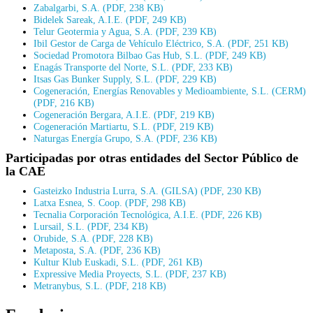
Zabalgarbi, S.A. (PDF, 238 KB)
Bidelek Sareak, A.I.E. (PDF, 249 KB)
Telur Geotermia y Agua, S.A. (PDF, 239 KB)
Ibil Gestor de Carga de Vehículo Eléctrico, S.A. (PDF, 251 KB)
Sociedad Promotora Bilbao Gas Hub, S.L. (PDF, 249 KB)
Enagás Transporte del Norte, S.L. (PDF, 233 KB)
Itsas Gas Bunker Supply, S.L. (PDF, 229 KB)
Cogeneración, Energías Renovables y Medioambiente, S.L. (CERM)
(PDF, 216 KB)
Cogeneración Bergara, A.I.E. (PDF, 219 KB)
Cogeneración Martiartu, S.L. (PDF, 219 KB)
Naturgas Energía Grupo, S.A. (PDF, 236 KB)
Participadas por otras entidades del Sector Público de
la CAE
Gasteizko Industria Lurra, S.A. (GILSA) (PDF, 230 KB)
Latxa Esnea, S. Coop. (PDF, 298 KB)
Tecnalia Corporación Tecnológica, A.I.E. (PDF, 226 KB)
Lursail, S.L. (PDF, 234 KB)
Orubide, S.A. (PDF, 228 KB)
Metaposta, S.A. (PDF, 236 KB)
Kultur Klub Euskadi, S.L. (PDF, 261 KB)
Expressive Media Proyects, S.L. (PDF, 237 KB)
Metranybus, S.L. (PDF, 218 KB)