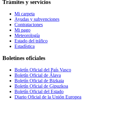
Trámites y servicios
Mi carpeta
Ayudas y subvenciones
Contrataciones
Mi pago
Meteorología
Estado del tráfico
Estadística
Boletines oficiales
Boletín Oficial del País Vasco
Boletín Oficial de Álava
Boletín Oficial de Bizkaia
Boletín Oficial de Gipuzkoa
Boletín Oficial del Estado
Diario Oficial de la Unión Europea