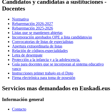
Candidatos y candidatas a sustituciones -
Docentes
Normativa
Rebaremación 2026-2027
Rebaremación 2025-2026
Listas que se mantienen abiertas
Incorporación aprobados OPE a lista candidatos/as
Convocatorias de listas de especialistas
Apertura extraordinaria de listas
Relación de códigos-especialidades
Letra de desempate
Protección a la infancia y a la adolescencia.
Guía para docentes que se incorporan al sistema educativo
vasco
Instrucciones primer trabajo en el Dpto
Firma electrónica para toma de posesión
Servicios mas demandados en Euskadi.eus
Información general
Contacto