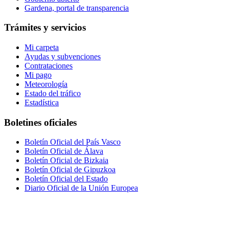
Gardena, portal de transparencia
Trámites y servicios
Mi carpeta
Ayudas y subvenciones
Contrataciones
Mi pago
Meteorología
Estado del tráfico
Estadística
Boletines oficiales
Boletín Oficial del País Vasco
Boletín Oficial de Álava
Boletín Oficial de Bizkaia
Boletín Oficial de Gipuzkoa
Boletín Oficial del Estado
Diario Oficial de la Unión Europea