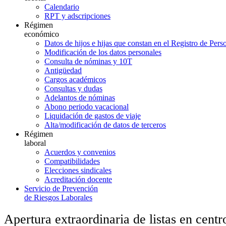
Calendario
RPT y adscripciones
Régimen
económico
Datos de hijos e hijas que constan en el Registro de Pers
Modificación de los datos personales
Consulta de nóminas y 10T
Antigüedad
Cargos académicos
Consultas y dudas
Adelantos de nóminas
Abono periodo vacacional
Liquidación de gastos de viaje
Alta/modificación de datos de terceros
Régimen
laboral
Acuerdos y convenios
Compatibilidades
Elecciones sindicales
Acreditación docente
Servicio de Prevención
de Riesgos Laborales
Apertura extraordinaria de listas en centr