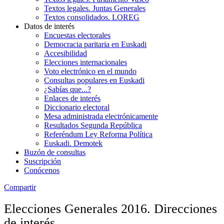
Textos legales. Juntas Generales
Textos consolidados. LOREG
Datos de interés
Encuestas electorales
Democracia paritaria en Euskadi
Accesibilidad
Elecciones internacionales
Voto electrónico en el mundo
Consultas populares en Euskadi
¿Sabías que...?
Enlaces de interés
Diccionario electoral
Mesa administrada electrónicamente
Resultados Segunda República
Referéndum Ley Reforma Política
Euskadi. Demotek
Buzón de consultas
Suscripción
Conócenos
Compartir
Elecciones Generales 2016. Direcciones
de interés