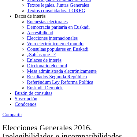
Textos legales. Juntas Generales
Textos consolidados. LOREG
Datos de interés
Encuestas electorales
Democracia paritaria en Euskadi
Accesibilidad
Elecciones internacionales
Voto electrónico en el mundo
Consultas populares en Euskadi
¿Sabías que...?
Enlaces de interés
Diccionario electoral
Mesa administrada electrónicamente
Resultados Segunda República
Referéndum Ley Reforma Política
Euskadi. Demotek
Buzón de consultas
Suscripción
Conócenos
Compartir
Elecciones Generales 2016.
Inelegibilidades e incompatibilidades