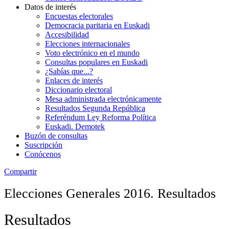
Datos de interés
Encuestas electorales
Democracia paritaria en Euskadi
Accesibilidad
Elecciones internacionales
Voto electrónico en el mundo
Consultas populares en Euskadi
¿Sabías que...?
Enlaces de interés
Diccionario electoral
Mesa administrada electrónicamente
Resultados Segunda República
Referéndum Ley Reforma Política
Euskadi. Demotek
Buzón de consultas
Suscripción
Conócenos
Compartir
Elecciones Generales 2016. Resultados
Resultados