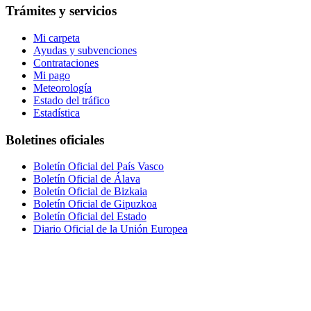
Trámites y servicios
Mi carpeta
Ayudas y subvenciones
Contrataciones
Mi pago
Meteorología
Estado del tráfico
Estadística
Boletines oficiales
Boletín Oficial del País Vasco
Boletín Oficial de Álava
Boletín Oficial de Bizkaia
Boletín Oficial de Gipuzkoa
Boletín Oficial del Estado
Diario Oficial de la Unión Europea