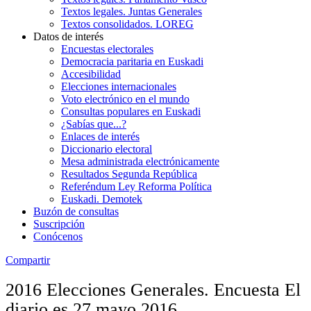
Textos legales. Juntas Generales
Textos consolidados. LOREG
Datos de interés
Encuestas electorales
Democracia paritaria en Euskadi
Accesibilidad
Elecciones internacionales
Voto electrónico en el mundo
Consultas populares en Euskadi
¿Sabías que...?
Enlaces de interés
Diccionario electoral
Mesa administrada electrónicamente
Resultados Segunda República
Referéndum Ley Reforma Política
Euskadi. Demotek
Buzón de consultas
Suscripción
Conócenos
Compartir
2016 Elecciones Generales. Encuesta El
diario.es 27 mayo 2016