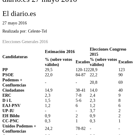
El diario.es
27 mayo 2016
Realizada por: Celeste-Tel
Elecciones Generales 2016
Elecciones Congreso
Estimación 2016
2015
Candidaturas
% (sobre votos
% (sobre votos
Escaños
Escaños
válidos)
válidos)
PP
29,5
120-122
28,9
123
PSOE
22,0
84-87
22,2
90
Podemos +
-
-
20,8
69
Confluencias
Ciudadanos
14,9
38-41
14,0
40
ERC
2,3
7-8
2,4
9
D i L
1,5
5-6
2,3
8
EAJ-PNV
1,2
6
1,2
6
UP-IU
-
-
3,7
2
EH Bildu
0,9
2
0,9
2
CC-PNC
0,3
1
0,3
1
Unidos Podemos +
24,2
78-82
-
-
Confluencias