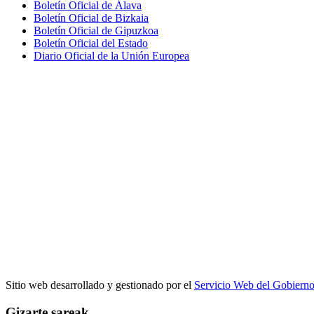
Boletín Oficial de Álava
Boletín Oficial de Bizkaia
Boletín Oficial de Gipuzkoa
Boletín Oficial del Estado
Diario Oficial de la Unión Europea
Sitio web desarrollado y gestionado por el
Servicio Web del Gobiern
Gizarte sareak