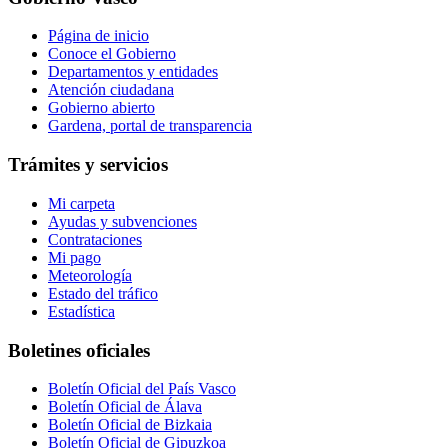
Página de inicio
Conoce el Gobierno
Departamentos y entidades
Atención ciudadana
Gobierno abierto
Gardena, portal de transparencia
Trámites y servicios
Mi carpeta
Ayudas y subvenciones
Contrataciones
Mi pago
Meteorología
Estado del tráfico
Estadística
Boletines oficiales
Boletín Oficial del País Vasco
Boletín Oficial de Álava
Boletín Oficial de Bizkaia
Boletín Oficial de Gipuzkoa