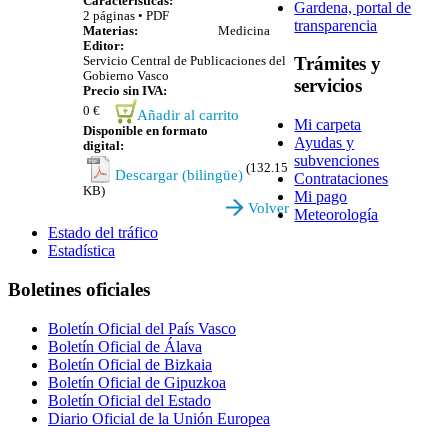
Características:
Gardena, portal de
2 páginas • PDF
transparencia
Materias:
Medicina
Editor:
Trámites y
Servicio Central de Publicaciones del
Gobierno Vasco
servicios
Precio sin IVA:
0 €
Añadir al carrito
Mi carpeta
Disponible en formato
Ayudas y
digital:
subvenciones
(132.15
Descargar (bilingüe)
Contrataciones
KB)
Mi pago
Volver
Meteorología
Estado del tráfico
Estadística
Boletines oficiales
Boletín Oficial del País Vasco
Boletín Oficial de Álava
Boletín Oficial de Bizkaia
Boletín Oficial de Gipuzkoa
Boletín Oficial del Estado
Diario Oficial de la Unión Europea