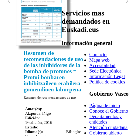
Servicios mas
demandados en
Euskadi.eus
Información general
Resumen de
Contacto
recomendaciones de uso
Mapa web
de los inhibidores de la
Accesibilidad
bomba de protones =
Sede Electrónica
Información Legal
Protoi bonbaren
Política de cookies
inhibitzaileen erabilera-
gomendioen laburpena
Gobierno Vasco
Resumen de recomendaciones de uso
Página de inicio
Autor(es):
Conoce el Gobierno
Aizpurua, Iñigo
Departamentos y
Edición:
entidades
1ª edición, 2016
Atención ciudadana
Estado:
Idioma(s):
Bilingüe
Gobierno abierto