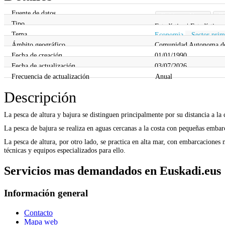
Fuente de datos
Gobierno Vasco
De
Tipo
Estadística | Estadística
Tema
Economia
,
Sector prim
Ámbito geográfico
Comunidad Autonoma de 
Fecha de creación
01/01/1990
Fecha de actualización
03/07/2026
Frecuencia de actualización
Anual
Descripción
La pesca de altura y bajura se distinguen principalmente por su distancia a la 
La pesca de bajura se realiza en aguas cercanas a la costa con pequeñas embarc
La pesca de altura, por otro lado, se practica en alta mar, con embarcaciones
técnicas y equipos especializados para ello.
Servicios mas demandados en Euskadi.eus
Información general
Contacto
Mapa web