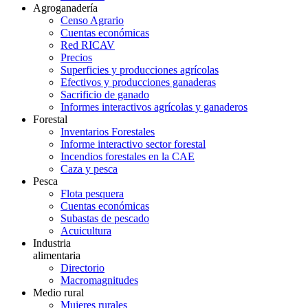
Agroganadería
Censo Agrario
Cuentas económicas
Red RICAV
Precios
Superficies y producciones agrícolas
Efectivos y producciones ganaderas
Sacrificio de ganado
Informes interactivos agrícolas y ganaderos
Forestal
Inventarios Forestales
Informe interactivo sector forestal
Incendios forestales en la CAE
Caza y pesca
Pesca
Flota pesquera
Cuentas económicas
Subastas de pescado
Acuicultura
Industria
alimentaria
Directorio
Macromagnitudes
Medio rural
Mujeres rurales