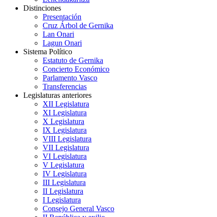
Distinciones
Presentación
Cruz Árbol de Gernika
Lan Onari
Lagun Onari
Sistema Político
Estatuto de Gernika
Concierto Económico
Parlamento Vasco
Transferencias
Legislaturas anteriores
XII Legislatura
XI Legislatura
X Legislatura
IX Legislatura
VIII Legislatura
VII Legislatura
VI Legislatura
V Legislatura
IV Legislatura
III Legislatura
II Legislatura
I Legislatura
Consejo General Vasco