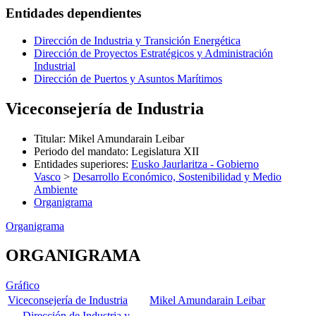
Entidades dependientes
Dirección de Industria y Transición Energética
Dirección de Proyectos Estratégicos y Administración
Industrial
Dirección de Puertos y Asuntos Marítimos
Viceconsejería de Industria
Titular
:
Mikel Amundarain Leibar
Periodo del mandato
:
Legislatura XII
Entidades superiores
:
Eusko Jaurlaritza - Gobierno
Vasco
>
Desarrollo Económico, Sostenibilidad y Medio
Ambiente
Organigrama
Organigrama
ORGANIGRAMA
Gráfico
Viceconsejería de Industria
Mikel Amundarain Leibar
Dirección de Industria y