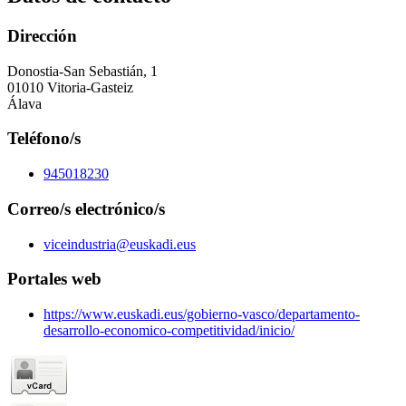
Dirección
Donostia-San Sebastián, 1
01010 Vitoria-Gasteiz
Álava
Teléfono/s
945018230
Correo/s electrónico/s
viceindustria@euskadi.eus
Portales web
https://www.euskadi.eus/gobierno-vasco/departamento-
desarrollo-economico-competitividad/inicio/