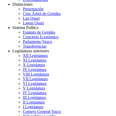
Distinciones
Presentación
Cruz Árbol de Gernika
Lan Onari
Lagun Onari
Sistema Político
Estatuto de Gernika
Concierto Económico
Parlamento Vasco
Transferencias
Legislaturas anteriores
XII Legislatura
XI Legislatura
X Legislatura
IX Legislatura
VIII Legislatura
VII Legislatura
VI Legislatura
V Legislatura
IV Legislatura
III Legislatura
II Legislatura
I Legislatura
Consejo General Vasco