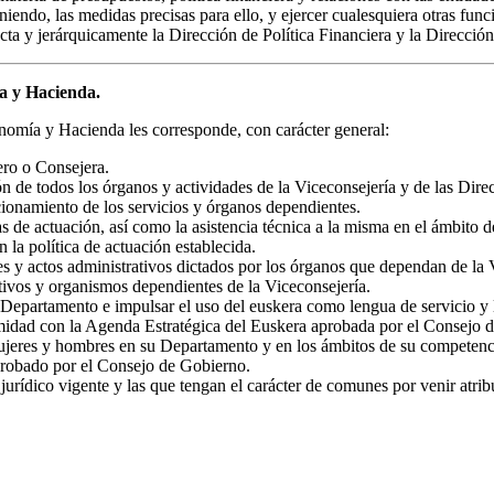
iendo, las medidas precisas para ello, y ejercer cualesquiera otras func
ta y jerárquicamente la Dirección de Política Financiera y la Direcció
ía y Hacienda.
nomía y Hacienda les corresponde, con carácter general:
ero o Consejera.
n de todos los órganos y actividades de la Viceconsejería y de las Dir
cionamiento de los servicios y órganos dependientes.
as de actuación, así como la asistencia técnica a la misma en el ámbito
la política de actuación establecida.
s y actos administrativos dictados por los órganos que dependan de la 
tivos y organismos dependientes de la Viceconsejería.
u Departamento e impulsar el uso del euskera como lengua de servicio y 
ormidad con la Agenda Estratégica del Euskera aprobada por el Consejo 
ujeres y hombres en su Departamento y en los ámbitos de su competencia
obado por el Consejo de Gobierno.
urídico vigente y las que tengan el carácter de comunes por venir atrib