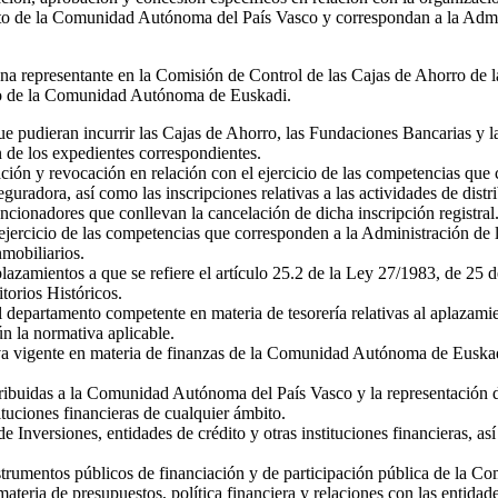
to de la Comunidad Autónoma del País Vasco y correspondan a la Adm
ona representante en la Comisión de Control de las Cajas de Ahorro de l
rro de la Comunidad Autónoma de Euskadi.
e pudieran incurrir las Cajas de Ahorro, las Fundaciones Bancarias y l
n de los expedientes correspondientes.
ación y revocación en relación con el ejercicio de las competencias q
guradora, así como las inscripciones relativas a las actividades de dist
ncionadores que conllevan la cancelación de dicha inscripción registral
 ejercicio de las competencias que corresponden a la Administración d
nmobiliarios.
aplazamientos a que se refiere el artículo 25.2 de la Ley 27/1983, de 25
orios Históricos.
 al departamento competente en materia de tesorería relativas al aplaza
ún la normativa aplicable.
a vigente en materia de finanzas de la Comunidad Autónoma de Euskadi, 
ribuidas a la Comunidad Autónoma del País Vasco y la representación de 
tuciones financieras de cualquier ámbito.
nversiones, entidades de crédito y otras instituciones financieras, así
instrumentos públicos de financiación y de participación pública de la
ateria de presupuestos, política financiera y relaciones con las entidad