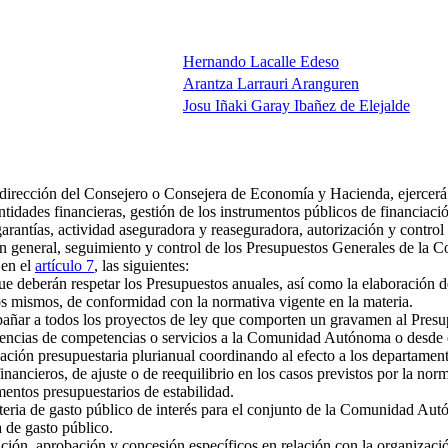
Hernando Lacalle Edeso
Arantza Larrauri Aranguren
Josu Iñaki Garay Ibañez de Elejalde
 dirección del Consejero o Consejera de Economía y Hacienda, ejercerá
entidades financieras, gestión de los instrumentos públicos de financiaci
garantías, actividad aseguradora y reaseguradora, autorización y contro
stión general, seguimiento y control de los Presupuestos Generales de 
 en el
artículo 7
, las siguientes:
que deberán respetar los Presupuestos anuales, así como la elaboració
s mismos, de conformidad con la normativa vigente en la materia.
añar a todos los proyectos de ley que comporten un gravamen al Presup
ferencias de competencias o servicios a la Comunidad Autónoma o desde 
ación presupuestaria plurianual coordinando al efecto a los departamento
ncieros, de ajuste o de reequilibrio en los casos previstos por la norma
mentos presupuestarios de estabilidad.
ateria de gasto público de interés para el conjunto de la Comunidad Aut
 de gasto público.
ción, aprobación y concesión específicos en relación con la organizaci