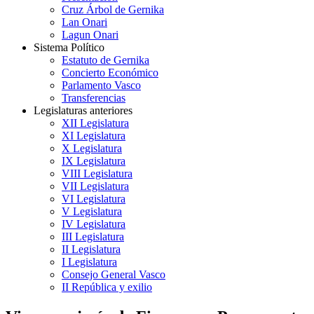
Cruz Árbol de Gernika
Lan Onari
Lagun Onari
Sistema Político
Estatuto de Gernika
Concierto Económico
Parlamento Vasco
Transferencias
Legislaturas anteriores
XII Legislatura
XI Legislatura
X Legislatura
IX Legislatura
VIII Legislatura
VII Legislatura
VI Legislatura
V Legislatura
IV Legislatura
III Legislatura
II Legislatura
I Legislatura
Consejo General Vasco
II República y exilio