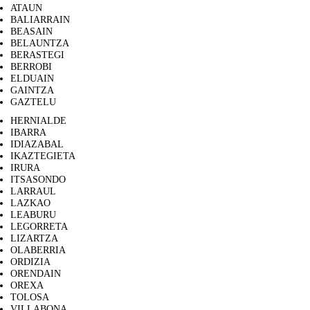
ATAUN
BALIARRAIN
BEASAIN
BELAUNTZA
BERASTEGI
BERROBI
ELDUAIN
GAINTZA
GAZTELU
HERNIALDE
IBARRA
IDIAZABAL
IKAZTEGIETA
IRURA
ITSASONDO
LARRAUL
LAZKAO
LEABURU
LEGORRETA
LIZARTZA
OLABERRIA
ORDIZIA
ORENDAIN
OREXA
TOLOSA
VILLABONA