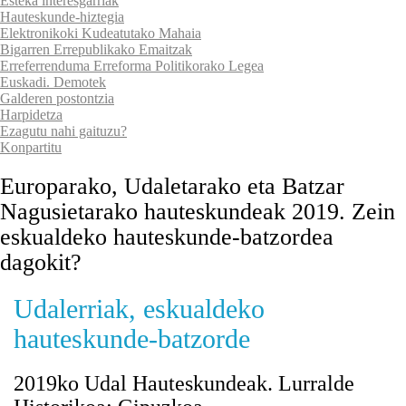
Esteka interesgarriak
Hauteskunde-hiztegia
Elektronikoki Kudeatutako Mahaia
Bigarren Errepublikako Emaitzak
Erreferrenduma Erreforma Politikorako Legea
Euskadi. Demotek
Galderen postontzia
Harpidetza
Ezagutu nahi gaituzu?
Konpartitu
Europarako, Udaletarako eta Batzar
Nagusietarako hauteskundeak 2019. Zein
eskualdeko hauteskunde-batzordea
dagokit?
Udalerriak, eskualdeko
hauteskunde-batzorde
2019ko Udal Hauteskundeak. Lurralde