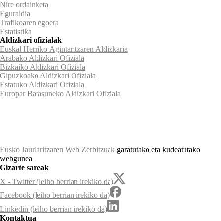
Nire ordainketa
Eguraldia
Trafikoaren egoera
Estatistika
Aldizkari ofizialak
Euskal Herriko Agintaritzaren Aldizkaria
Arabako Aldizkari Ofiziala
Bizkaiko Aldizkari Ofiziala
Gipuzkoako Aldizkari Ofiziala
Estatuko Aldizkari Ofiziala
Europar Batasuneko Aldizkari Ofiziala
Eusko Jaurlaritzaren Web Zerbitzuak
garatutako eta kudeatutako
webgunea
Gizarte sareak
X - Twitter (leiho berrian irekiko da)
Facebook (leiho berrian irekiko da)
Linkedin (leiho berrian irekiko da)
Kontaktua