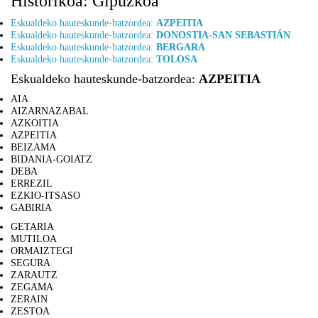
Historikoa: Gipuzkoa
Eskualdeko hauteskunde-batzordea:
AZPEITIA
Eskualdeko hauteskunde-batzordea:
DONOSTIA-SAN SEBASTIÁN
Eskualdeko hauteskunde-batzordea:
BERGARA
Eskualdeko hauteskunde-batzordea:
TOLOSA
Eskualdeko hauteskunde-batzordea:
AZPEITIA
AIA
AIZARNAZABAL
AZKOITIA
AZPEITIA
BEIZAMA
BIDANIA-GOIATZ
DEBA
ERREZIL
EZKIO-ITSASO
GABIRIA
GETARIA
MUTILOA
ORMAIZTEGI
SEGURA
ZARAUTZ
ZEGAMA
ZERAIN
ZESTOA