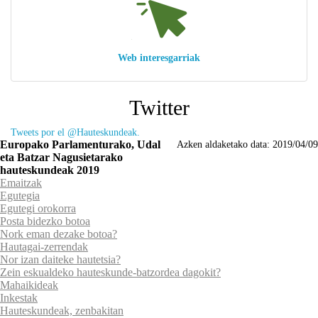
Web interesgarriak
Twitter
Tweets por el @Hauteskundeak.
Europako Parlamenturako, Udal
Azken aldaketako data:
2019/04/09
eta Batzar Nagusietarako
hauteskundeak 2019
Emaitzak
Egutegia
Egutegi orokorra
Posta bidezko botoa
Nork eman dezake botoa?
Hautagai-zerrendak
Nor izan daiteke hautetsia?
Zein eskualdeko hauteskunde-batzordea dagokit?
Mahaikideak
Inkestak
Hauteskundeak, zenbakitan