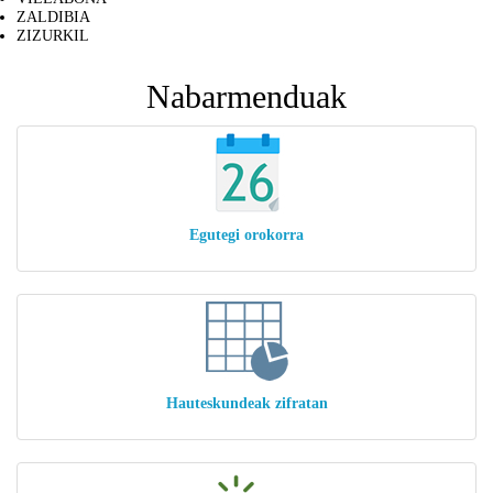
ZALDIBIA
ZIZURKIL
Nabarmenduak
Egutegi orokorra
Hauteskundeak zifratan