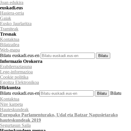
Joan edukira
euskadi.eus
Hasiera-orria
Gaiak
Eusko Jaurlaritza
Tramiteak
Tresnak
Kontaktua
Bilatzailea
Web-mapa
Bilatu euskadi.eus-en
Informazio Orokorra
Erabilerraztasuna
Lege-informazioa
Cookie politika
Egoitza Elektronikoa
Hizkuntza
Bilatu euskadi.eus-en
Bilatu
Kontaktua
Nire karpeta
Hauteskundeak
Europako Parlamenturako, Udal eta Batzar Nagusietarako
hauteskundeak 2019
Segurtasun
Saila
Hauteskundeen menua