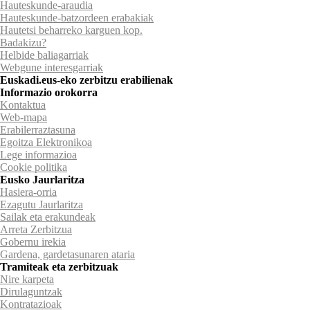
Hauteskunde-araudia
Hauteskunde-batzordeen erabakiak
Hautetsi beharreko karguen kop.
Badakizu?
Helbide baliagarriak
Webgune interesgarriak
Euskadi.eus-eko zerbitzu erabilienak
Informazio orokorra
Kontaktua
Web-mapa
Erabilerraztasuna
Egoitza Elektronikoa
Lege informazioa
Cookie politika
Eusko Jaurlaritza
Hasiera-orria
Ezagutu Jaurlaritza
Sailak eta erakundeak
Arreta Zerbitzua
Gobernu irekia
Gardena, gardetasunaren ataria
Tramiteak eta zerbitzuak
Nire karpeta
Dirulaguntzak
Kontratazioak