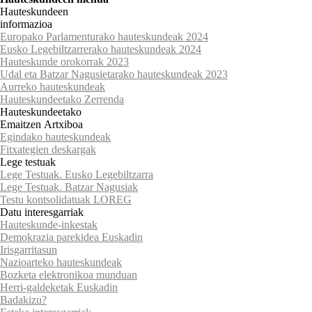
Hauteskundeen
informazioa
Europako Parlamenturako hauteskundeak 2024
Eusko Legebiltzarrerako hauteskundeak 2024
Hauteskunde orokorrak 2023
Udal eta Batzar Nagusietarako hauteskundeak 2023
Aurreko hauteskundeak
Hauteskundeetako Zerrenda
Hauteskundeetako
Emaitzen Artxiboa
Egindako hauteskundeak
Fitxategien deskargak
Lege testuak
Lege Testuak. Eusko Legebiltzarra
Lege Testuak. Batzar Nagusiak
Testu kontsolidatuak LOREG
Datu interesgarriak
Hauteskunde-inkestak
Demokrazia parekidea Euskadin
Irisgarritasun
Nazioarteko hauteskundeak
Bozketa elektronikoa munduan
Herri-galdeketak Euskadin
Badakizu?