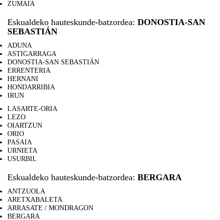
ZUMAIA
Eskualdeko hauteskunde-batzordea:
DONOSTIA-SAN
SEBASTIÁN
ADUNA
ASTIGARRAGA
DONOSTIA-SAN SEBASTIÁN
ERRENTERIA
HERNANI
HONDARRIBIA
IRUN
LASARTE-ORIA
LEZO
OIARTZUN
ORIO
PASAIA
URNIETA
USURBIL
Eskualdeko hauteskunde-batzordea:
BERGARA
ANTZUOLA
ARETXABALETA
ARRASATE / MONDRAGON
BERGARA