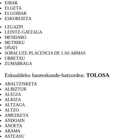
EIBAR
ELGETA
ELGOIBAR
ESKORIATZA
LEGAZPI
LEINTZ-GATZAGA
MENDARO
MUTRIKU
OÑATI
SORALUZE-PLACENCIA DE LAS ARMAS
URRETXU
ZUMARRAGA
Eskualdeko hauteskunde-batzordea:
TOLOSA
ABALTZISKETA
ALBIZTUR
ALEGIA
ALKIZA
ALTZAGA
ALTZO
AMEZKETA
ANDOAIN
ANOETA
ARAMA
ASTEASU