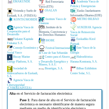
EMAKUNDE
Academia Vasca de
Red Ferroviaria
Policía y Emergencias
Vasca (ETS)
OSALAN
Vivienda y Suelo de
Eusko Jaurlaritzaren
Informatika Elkartea (EJIE)
Euskadi, S.A. (VISESA)
Instituto Vasco de
METRO BILBAO
KONTSUMOBIDE
Finanzas
S.A.
Agencia Vasca de
Instituto de la
AUKERAK Agencia
Cooperación para el
Memoria, Convivencia y
Vasca de Reinserción
Desarrollo
los Derechos Humanos
Social
Finkatze Kapitala
Euskadiko Kirol
IHOBE
Finkatuz S.A.
Portuak
Consejo Económico y
Ente Vasco de la
Festival Internacional
Social Vasco
Energía
de Cine de San Sebastián
Biscay Marine
Centro para el Ahorro
Hidroeléctrica
Energy Platform, S.A.
y Desarrollo Energético y
Harana-Kontrasta, S.A.
Minero, S.A.U.
Sociedad de
Bioartigas, S.A.
Bilbao Exhibition
Hidrocarburos de Euskadi,
Centre Solar, S.L.
S.A.
Agencia Vasca de
Ciberseguridad
(CYBERZAINTZA)
Alta
en el Servicio de facturación electrónica:
Paso 1:
Para darse de alta en el Servicio de facturación
electrónica es necesario identificarse de manera segura
mediante un medio de identificación electrónica