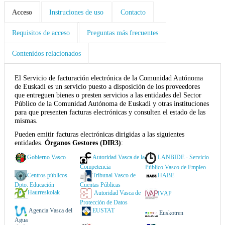
Acceso
Instruciones de uso
Contacto
Requisitos de acceso
Preguntas más frecuentes
Contenidos relacionados
El Servicio de facturación electrónica de la Comunidad Autónoma
de Euskadi es un servicio puesto a disposición de los proveedores
que entreguen bienes o presten servicios a las entidades del Sector
Público de la Comunidad Autónoma de Euskadi y otras instituciones
para que presenten facturas electrónicas y consulten el estado de las
mismas.
P
ueden emitir facturas electrónicas dirigidas a las siguientes
entidades.
Órganos Gestores (DIR3)
:
Gobierno Vasco
Autoridad Vasca de la
LANBIDE - Servicio
Competencia
Público Vasco de Empleo
Centros públicos
Tribunal Vasco de
HABE
Dpto. Educación
Cuentas Públicas
Haurreskolak
Autoridad Vasca de
IVAP
Protección de Datos
Agencia Vasca del
EUSTAT
Euskotren
Agua