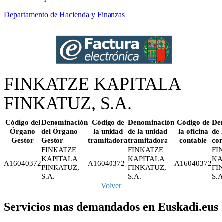
Departamento de Hacienda y Finanzas
FINKATZE KAPITALA
FINKATUZ, S.A.
Código del
Denominación
Código de
Denominación
Código de
De
Órgano
del Órgano
la unidad
de la unidad
la oficina
de 
Gestor
Gestor
tramitadora
tramitadora
contable
con
FINKATZE
FINKATZE
FI
KAPITALA
KAPITALA
KA
A16040372
A16040372
A16040372
FINKATUZ,
FINKATUZ,
FI
S.A.
S.A.
S.A
Volver
Servicios mas demandados en Euskadi.eus