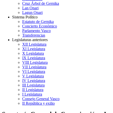
Cruz Árbol de Gernika
Lan Onari
Lagun Onari
Sistema Político
Estatuto de Gernika
Concierto Económico
Parlamento Vasco
Transferencias
Legislaturas anteriores
XII Legislatura
XI Legislatura
X Legislatura
IX Legislatura
VIII Legislatura
VII Legislatura
VI Legislatura
V Legislatura
IV Legislatura
III Legislatura
II Legislatura
I Legislatura
Consejo General Vasco
II República y exilio