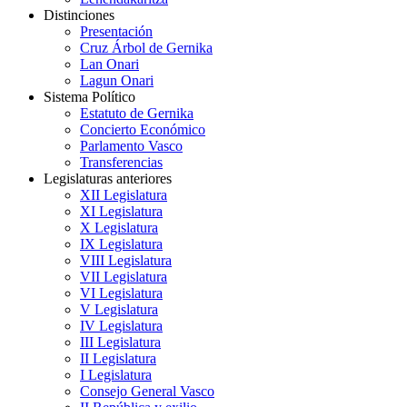
Distinciones
Presentación
Cruz Árbol de Gernika
Lan Onari
Lagun Onari
Sistema Político
Estatuto de Gernika
Concierto Económico
Parlamento Vasco
Transferencias
Legislaturas anteriores
XII Legislatura
XI Legislatura
X Legislatura
IX Legislatura
VIII Legislatura
VII Legislatura
VI Legislatura
V Legislatura
IV Legislatura
III Legislatura
II Legislatura
I Legislatura
Consejo General Vasco