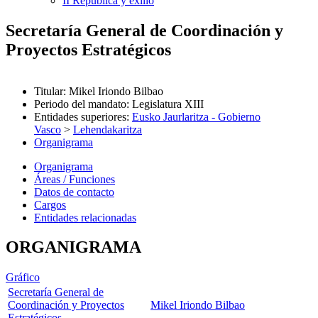
II República y exilio
Secretaría General de Coordinación y
Proyectos Estratégicos
Titular
:
Mikel Iriondo Bilbao
Periodo del mandato
:
Legislatura XIII
Entidades superiores
:
Eusko Jaurlaritza - Gobierno
Vasco
>
Lehendakaritza
Organigrama
Organigrama
Áreas / Funciones
Datos de contacto
Cargos
Entidades relacionadas
ORGANIGRAMA
Gráfico
Secretaría General de
Coordinación y Proyectos
Mikel Iriondo Bilbao
Estratégicos