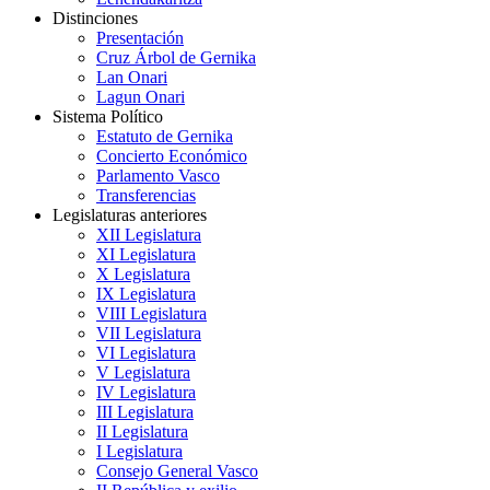
Distinciones
Presentación
Cruz Árbol de Gernika
Lan Onari
Lagun Onari
Sistema Político
Estatuto de Gernika
Concierto Económico
Parlamento Vasco
Transferencias
Legislaturas anteriores
XII Legislatura
XI Legislatura
X Legislatura
IX Legislatura
VIII Legislatura
VII Legislatura
VI Legislatura
V Legislatura
IV Legislatura
III Legislatura
II Legislatura
I Legislatura
Consejo General Vasco