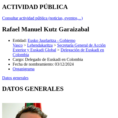
ACTIVIDAD PÚBLICA
Consultar actividad pública (noticias, eventos,...)
Rafael Manuel Kutz Garaizabal
Entidad
:
Eusko Jaurlaritza - Gobierno
Vasco
>
Lehendakaritza
>
Secretaría General de Acción
Exterior y Euskadi Global
>
Delegación de Euskadi en
Colombia
Cargo
:
Delegado de Euskadi en Colombia
Fecha de nombramiento
:
03/12/2024
Organigrama
Datos generales
DATOS GENERALES