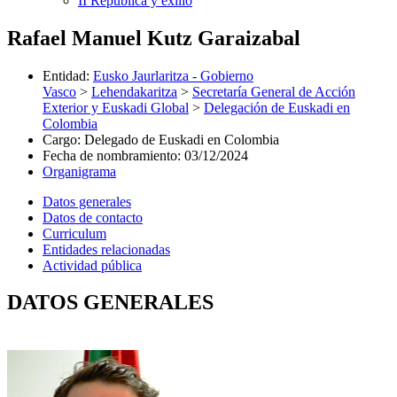
II República y exilio
Rafael Manuel Kutz Garaizabal
Entidad
:
Eusko Jaurlaritza - Gobierno
Vasco
>
Lehendakaritza
>
Secretaría General de Acción
Exterior y Euskadi Global
>
Delegación de Euskadi en
Colombia
Cargo
:
Delegado de Euskadi en Colombia
Fecha de nombramiento
:
03/12/2024
Organigrama
Datos generales
Datos de contacto
Curriculum
Entidades relacionadas
Actividad pública
DATOS GENERALES