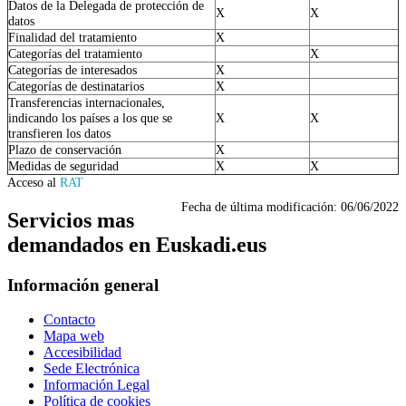
Datos de la Delegada de protección de
X
X
datos
Finalidad del tratamiento
X
Categorías del tratamiento
X
Categorías de interesados
X
Categorías de destinatarios
X
Transferencias internacionales,
indicando los países a los que se
X
X
transfieren los datos
Plazo de conservación
X
Medidas de seguridad
X
X
Acceso al
RAT
Fecha de última modificación:
06/06/2022
Servicios mas
demandados en Euskadi.eus
Información general
Contacto
Mapa web
Accesibilidad
Sede Electrónica
Información Legal
Política de cookies