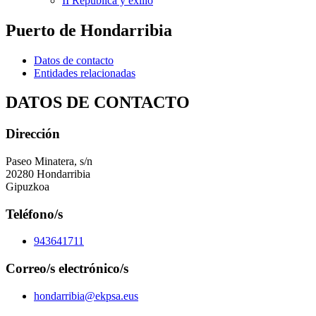
II República y exilio
Puerto de Hondarribia
Datos de contacto
Entidades relacionadas
DATOS DE CONTACTO
Dirección
Paseo Minatera, s/n
20280 Hondarribia
Gipuzkoa
Teléfono/s
943641711
Correo/s electrónico/s
hondarribia@ekpsa.eus