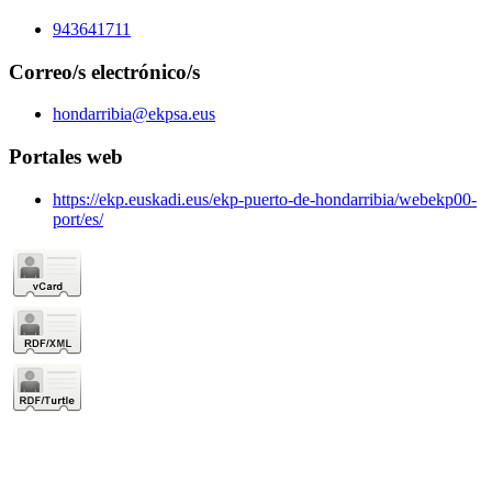
943641711
Correo/s electrónico/s
hondarribia@ekpsa.eus
Portales web
https://ekp.euskadi.eus/ekp-puerto-de-hondarribia/webekp00-
port/es/