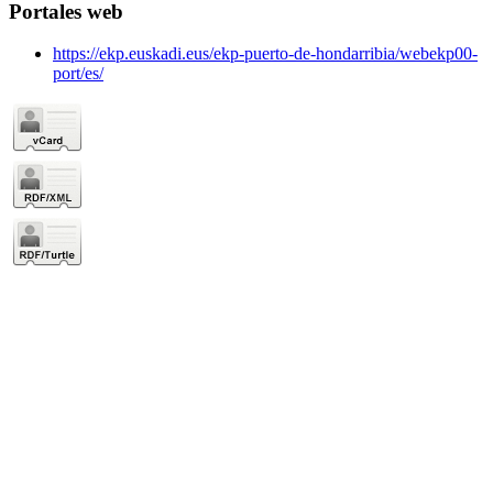
Portales web
https://ekp.euskadi.eus/ekp-puerto-de-hondarribia/webekp00-
port/es/