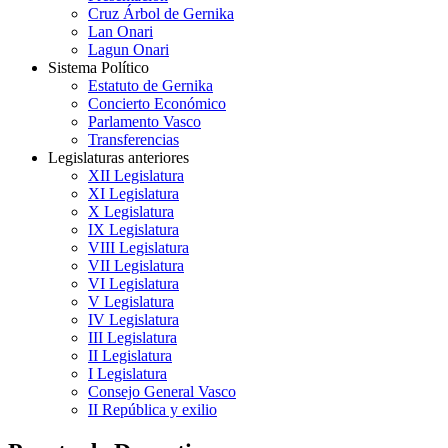
Cruz Árbol de Gernika
Lan Onari
Lagun Onari
Sistema Político
Estatuto de Gernika
Concierto Económico
Parlamento Vasco
Transferencias
Legislaturas anteriores
XII Legislatura
XI Legislatura
X Legislatura
IX Legislatura
VIII Legislatura
VII Legislatura
VI Legislatura
V Legislatura
IV Legislatura
III Legislatura
II Legislatura
I Legislatura
Consejo General Vasco
II República y exilio