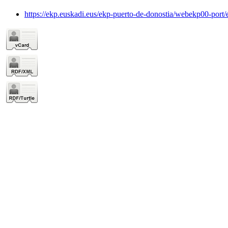
https://ekp.euskadi.eus/ekp-puerto-de-donostia/webekp00-port/