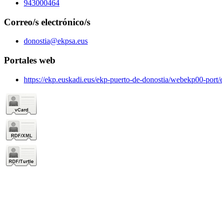
943000464
Correo/s electrónico/s
donostia@ekpsa.eus
Portales web
https://ekp.euskadi.eus/ekp-puerto-de-donostia/webekp00-port/