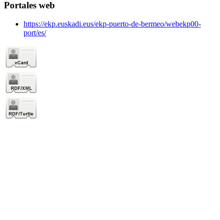
Portales web
https://ekp.euskadi.eus/ekp-puerto-de-bermeo/webekp00-
port/es/