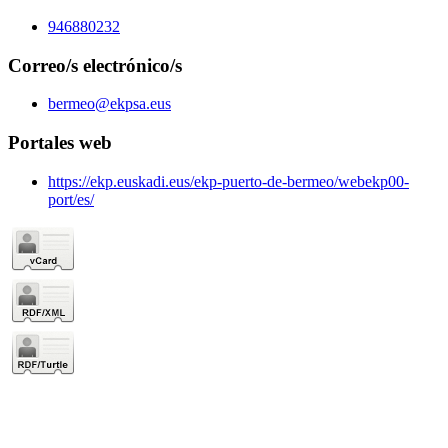
946880232
Correo/s electrónico/s
bermeo@ekpsa.eus
Portales web
https://ekp.euskadi.eus/ekp-puerto-de-bermeo/webekp00-
port/es/