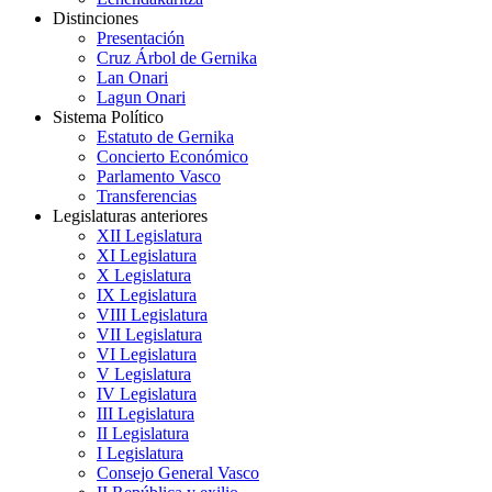
Distinciones
Presentación
Cruz Árbol de Gernika
Lan Onari
Lagun Onari
Sistema Político
Estatuto de Gernika
Concierto Económico
Parlamento Vasco
Transferencias
Legislaturas anteriores
XII Legislatura
XI Legislatura
X Legislatura
IX Legislatura
VIII Legislatura
VII Legislatura
VI Legislatura
V Legislatura
IV Legislatura
III Legislatura
II Legislatura
I Legislatura
Consejo General Vasco