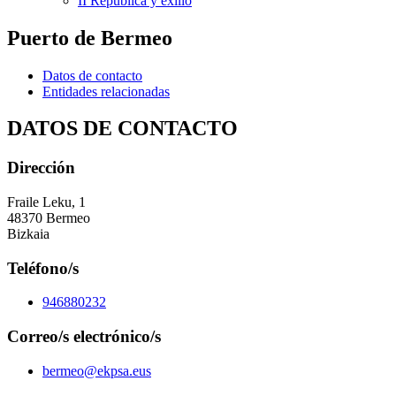
II República y exilio
Puerto de Bermeo
Datos de contacto
Entidades relacionadas
DATOS DE CONTACTO
Dirección
Fraile Leku, 1
48370 Bermeo
Bizkaia
Teléfono/s
946880232
Correo/s electrónico/s
bermeo@ekpsa.eus