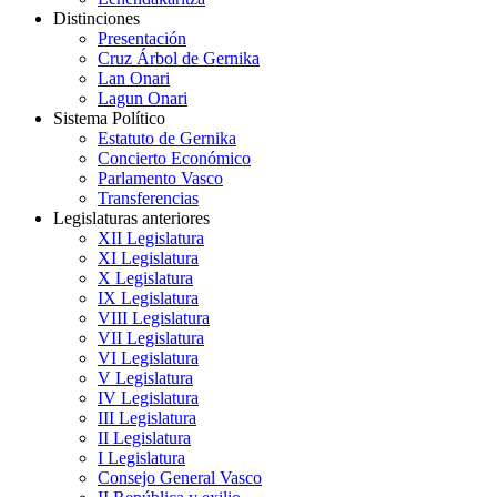
Distinciones
Presentación
Cruz Árbol de Gernika
Lan Onari
Lagun Onari
Sistema Político
Estatuto de Gernika
Concierto Económico
Parlamento Vasco
Transferencias
Legislaturas anteriores
XII Legislatura
XI Legislatura
X Legislatura
IX Legislatura
VIII Legislatura
VII Legislatura
VI Legislatura
V Legislatura
IV Legislatura
III Legislatura
II Legislatura
I Legislatura
Consejo General Vasco