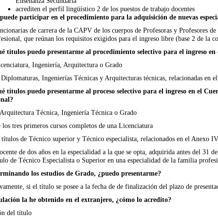
Enseñanza Secundaria
acrediten el perfil lingüístico 2 de los puestos de trabajo docentes
puede participar en el procedimiento para la adquisición de nuevas especi
ncionarias de carrera de la CAPV de los cuerpos de Profesoras y Profesores d
sional, que reúnan los requisitos exigidos para el ingreso libre (base 2 de la c
é títulos puedo presentarme al procedimiento selectivo para el ingreso e
cenciatura, Ingeniería, Arquitectura o Grado
Diplomaturas, Ingenierías Técnicas y Arquitecturas técnicas, relacionadas en el
é títulos puedo presentarme al proceso selectivo para el ingreso en el Cue
onal?
Arquitectura Técnica, Ingeniería Técnica o Grado
 los tres primeros cursos completos de una Licenciatura
títulos de Técnico superior y Técnico especialista, relacionados en el Anexo IV
ocente de dos años en la especialidad a la que se opta, adquirida antes del 31 
lo de Técnico Especialista o Superior en una especialidad de la familia profesio
erminando los estudios de Grado, ¿puedo presentarme?
amente, si el título se posee a la fecha de de finalización del plazo de presenta
tulación la he obtenido en el extranjero, ¿cómo lo acredito?
n del título