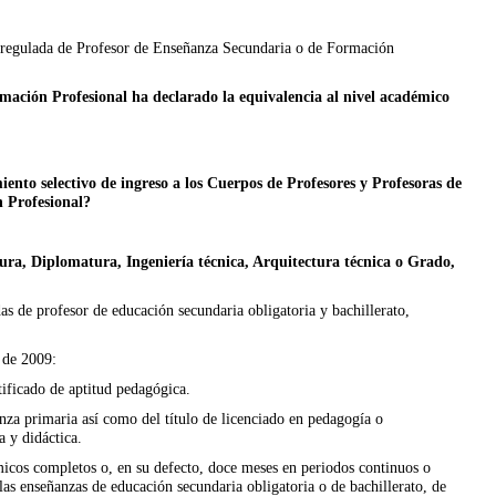
ón regulada de Profesor de Enseñanza Secundaria o de Formación
ormación Profesional ha declarado la equivalencia al nivel académico
ento selectivo de ingreso a los Cuerpos de Profesores y Profesoras de
n Profesional?
ctura, Diplomatura, Ingeniería técnica, Arquitectura técnica o Grado,
adas de profesor de educación secundaria obligatoria y bachillerato,
e de 2009:
tificado de aptitud pedagógica.
nza primaria así como del título de licenciado en pedagogía o
 y didáctica.
icos completos o, en su defecto, doce meses en periodos continuos o
as enseñanzas de educación secundaria obligatoria o de bachillerato, de