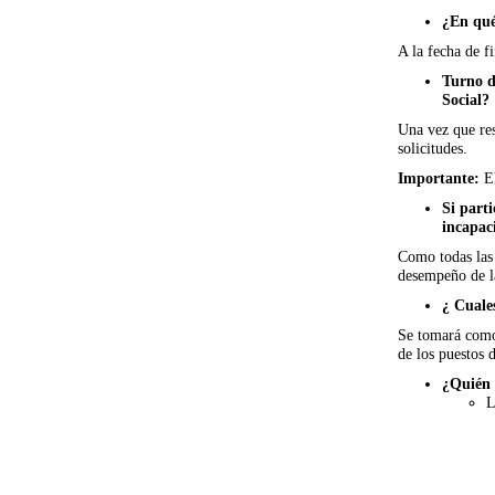
¿En qué
A la fecha de fi
Turno d
Social?
Una vez que res
solicitudes.
Importante:
El
Si part
incapac
Como todas las 
desempeño de la
¿ Cuales
Se tomará como
de los puestos d
¿Quién 
L