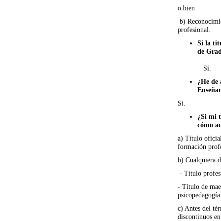
o bien
b) Reconocimien
profesional.
Si la t
de Grad
Sí.
¿He de 
Enseñan
Sí.
¿Si mi 
cómo ac
a) Título oficia
formación profe
b) Cualquiera d
- Título profes
- Título de mae
psicopedagogía 
c) Antes del té
discontinuos en