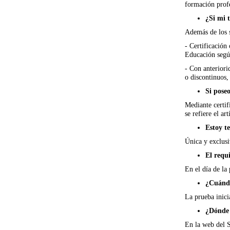
formación profe
¿Si mi 
Además de los s
- Certificación
Educación segú
- Con anteriori
o discontinuos,
Si pose
Mediante certif
se refiere el a
Estoy t
Única y exclusiv
El requi
En el día de la
¿Cuándo
La prueba inici
¿Dónde 
En la web del 