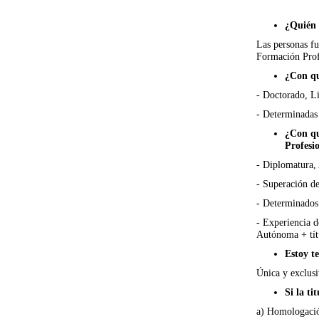
¿Quién 
Las personas fu
Formación Profe
¿Con qu
- Doctorado, Li
- Determinadas 
¿Con qu
Profesi
- Diplomatura, 
- Superación de
- Determinados 
- Experiencia d
Autónoma + títu
Estoy t
Única y exclusiv
Si la ti
a) Homologació