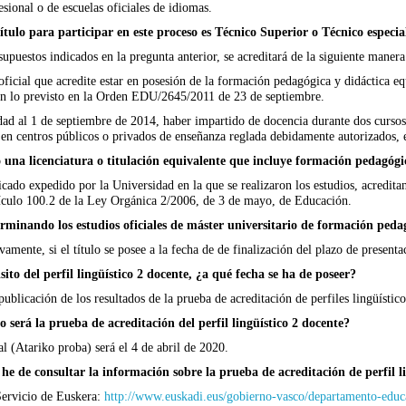
sional o de escuelas oficiales de idiomas.
título para participar en este proceso es Técnico Superior o Técnico especi
upuestos indicados en la pregunta anterior, se acreditará de la siguiente manera
 oficial que acredite estar en posesión de la formación pedagógica y didáctica eq
n lo previsto en la Orden EDU/2645/2011 de 23 de septiembre.
dad al 1 de septiembre de 2014, haber impartido de docencia durante dos curso
 en centros públicos o privados de enseñanza reglada debidamente autorizados, 
o una licenciatura o titulación equivalente que incluye formación pedagógi
icado expedido por la Universidad en la que se realizaron los estudios, acredit
rtículo 100.2 de la Ley Orgánica 2/2006, de 3 de mayo, de Educación.
erminando los estudios oficiales de máster universitario de formación ped
amente, si el título se posee a la fecha de de finalización del plazo de presenta
sito del perfil lingüístico 2 docente, ¿a qué fecha se ha de poseer?
 publicación de los resultados de la prueba de acreditación de perfiles lingüísti
 será la prueba de acreditación del perfil lingüístico 2 docente?
al (Atariko proba) será el 4 de abril de 2020.
he de consultar la información sobre la prueba de acreditación de perfil l
Servicio de Euskera:
http://www.euskadi.eus/gobierno-vasco/departamento-edu