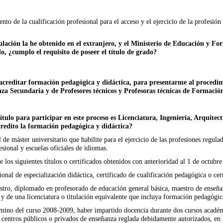
to de la cualificación profesional para el acceso y el ejercicio de la profesi
itulación la he obtenido en el extranjero, y el Ministerio de Educación y F
o, ¿cumplo el requisito de poseer el título de grado?
acreditar formación pedagógica y didáctica, para presentarme al procedimi
za Secundaria y de Profesores técnicos y Profesoras técnicas de Formació
título para participar en este proceso es Licenciatura, Ingeniería, Arquite
redito la formación pedagógica y didáctica?
l de máster universitario que habilite para el ejercicio de las profesiones regul
sional y escuelas oficiales de idiomas.
e los siguientes títulos o certificados obtenidos con anterioridad al 1 de octubr
ional de especialización didáctica, certificado de cualificación pedagógica o cer
stro, diplomado en profesorado de educación general básica, maestro de enseña
y de una licenciatura o titulación equivalente que incluya formación pedagógica
rmino del curso 2008-2009, haber impartido docencia durante dos cursos académ
 centros públicos o privados de enseñanza reglada debidamente autorizados, en l