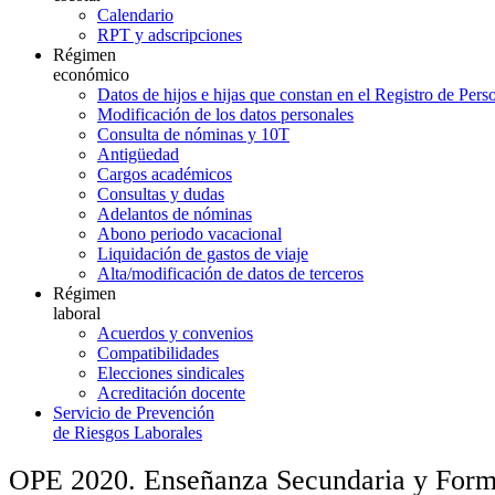
Calendario
RPT y adscripciones
Régimen
económico
Datos de hijos e hijas que constan en el Registro de Pers
Modificación de los datos personales
Consulta de nóminas y 10T
Antigüedad
Cargos académicos
Consultas y dudas
Adelantos de nóminas
Abono periodo vacacional
Liquidación de gastos de viaje
Alta/modificación de datos de terceros
Régimen
laboral
Acuerdos y convenios
Compatibilidades
Elecciones sindicales
Acreditación docente
Servicio de Prevención
de Riesgos Laborales
OPE 2020. Enseñanza Secundaria y Formac