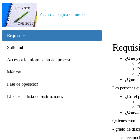
Acceso a página de inicio
Requisitos
Requis
Solicitud
¿Qué pr
Acceso a la información del proceso
P
P
Méritos
P
¿Quién 
Fase de oposición
Las personas qu
Efectos en lista de sustituciones
¿En el 
L
R
¿Quién 
Quienes cumplan
- grado de disc
- tener reconoc