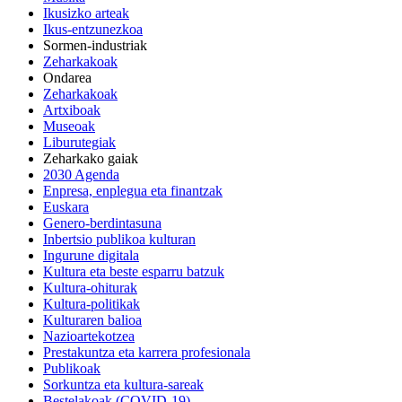
Ikusizko arteak
Ikus-entzunezkoa
Sormen-industriak
Zeharkakoak
Ondarea
Zeharkakoak
Artxiboak
Museoak
Liburutegiak
Zeharkako gaiak
2030 Agenda
Enpresa, enplegua eta finantzak
Euskara
Genero-berdintasuna
Inbertsio publikoa kulturan
Ingurune digitala
Kultura eta beste esparru batzuk
Kultura-ohiturak
Kultura-politikak
Kulturaren balioa
Nazioartekotzea
Prestakuntza eta karrera profesionala
Publikoak
Sorkuntza eta kultura-sareak
Bestelakoak (COVID-19)