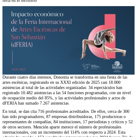
feria en el territorio
Durante cuatro días intensos, Donostia se transforma en una fiesta de las
artes escénicas, registrando en su XXXI edición de 2025 casi 18.000
asistencias al total de las actividades organizadas: 34 espectáculos han
registrado 10.482 asistencias a las 54 funciones programadas, con un nivel
de ocupación medio del 85%, y las actividades profesionales y actos de
dFERIA han sumado 7.267 asistencias.
En total, se dan cita 716 profesionales acreditados. De ellos, cerca de 300
han sido programadores, 87 empresas distribuidoras, 175 productoras o
representantes de compañías, 84 instituciones, 17 periodistas y críticos y 52
de otros sectores. Mención aparte merece el número de profesionales
internacionales, con un incremento del 114% con respecto a 2024. Esta