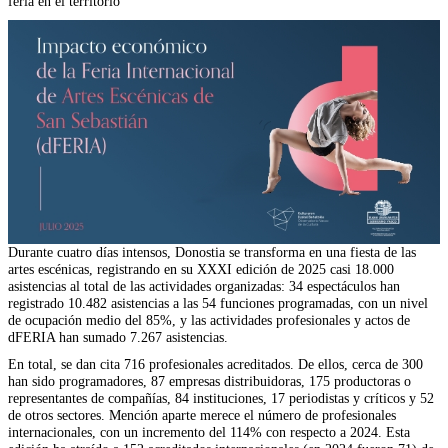
feria en el territorio
Durante cuatro días intensos, Donostia se transforma en una fiesta de las
artes escénicas, registrando en su XXXI edición de 2025 casi 18.000
asistencias al total de las actividades organizadas: 34 espectáculos han
registrado 10.482 asistencias a las 54 funciones programadas, con un nivel
de ocupación medio del 85%, y las actividades profesionales y actos de
dFERIA han sumado 7.267 asistencias.
En total, se dan cita 716 profesionales acreditados. De ellos, cerca de 300
han sido programadores, 87 empresas distribuidoras, 175 productoras o
representantes de compañías, 84 instituciones, 17 periodistas y críticos y 52
de otros sectores. Mención aparte merece el número de profesionales
internacionales, con un incremento del 114% con respecto a 2024. Esta