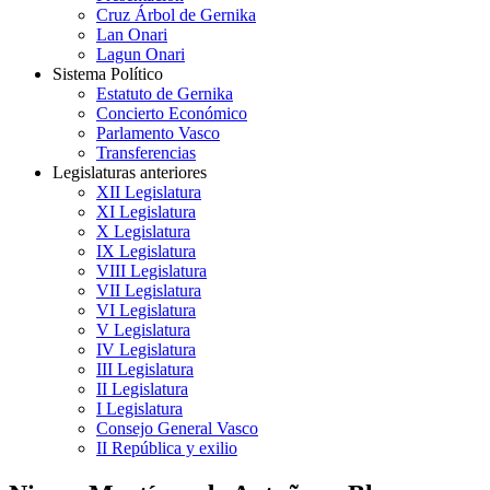
Cruz Árbol de Gernika
Lan Onari
Lagun Onari
Sistema Político
Estatuto de Gernika
Concierto Económico
Parlamento Vasco
Transferencias
Legislaturas anteriores
XII Legislatura
XI Legislatura
X Legislatura
IX Legislatura
VIII Legislatura
VII Legislatura
VI Legislatura
V Legislatura
IV Legislatura
III Legislatura
II Legislatura
I Legislatura
Consejo General Vasco
II República y exilio