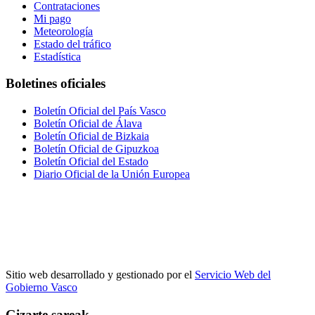
Contrataciones
Mi pago
Meteorología
Estado del tráfico
Estadística
Boletines oficiales
Boletín Oficial del País Vasco
Boletín Oficial de Álava
Boletín Oficial de Bizkaia
Boletín Oficial de Gipuzkoa
Boletín Oficial del Estado
Diario Oficial de la Unión Europea
Sitio web desarrollado y gestionado por el
Servicio Web del
Gobierno Vasco
Gizarte sareak