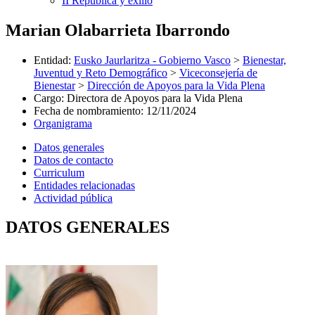
II República y exilio
Marian Olabarrieta Ibarrondo
Entidad
:
Eusko Jaurlaritza - Gobierno Vasco
>
Bienestar,
Juventud y Reto Demográfico
>
Viceconsejería de
Bienestar
>
Dirección de Apoyos para la Vida Plena
Cargo
:
Directora de Apoyos para la Vida Plena
Fecha de nombramiento
:
12/11/2024
Organigrama
Datos generales
Datos de contacto
Curriculum
Entidades relacionadas
Actividad pública
DATOS GENERALES