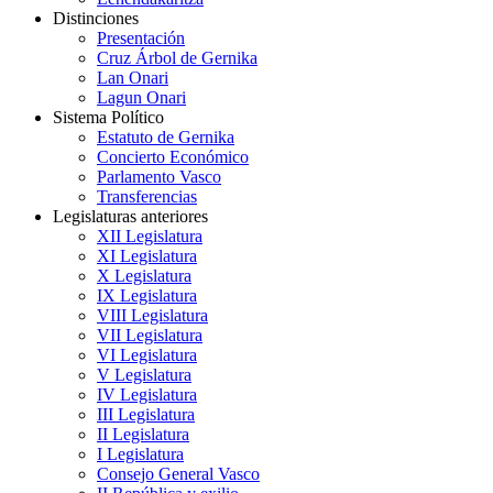
Distinciones
Presentación
Cruz Árbol de Gernika
Lan Onari
Lagun Onari
Sistema Político
Estatuto de Gernika
Concierto Económico
Parlamento Vasco
Transferencias
Legislaturas anteriores
XII Legislatura
XI Legislatura
X Legislatura
IX Legislatura
VIII Legislatura
VII Legislatura
VI Legislatura
V Legislatura
IV Legislatura
III Legislatura
II Legislatura
I Legislatura
Consejo General Vasco