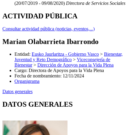
(20/07/2019 - 09/08/2020)
Directora de Servicios Sociales
ACTIVIDAD PÚBLICA
Consultar actividad pública (noticias, eventos,...)
Marian Olabarrieta Ibarrondo
Entidad
:
Eusko Jaurlaritza - Gobierno Vasco
>
Bienestar,
Juventud y Reto Demográfico
>
Viceconsejería de
Bienestar
>
Dirección de Apoyos para la Vida Plena
Cargo
:
Directora de Apoyos para la Vida Plena
Fecha de nombramiento
:
12/11/2024
Organigrama
Datos generales
DATOS GENERALES