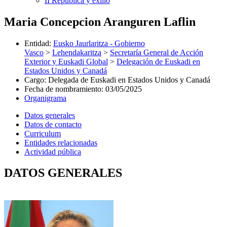
II República y exilio
Maria Concepcion Aranguren Laflin
Entidad
:
Eusko Jaurlaritza - Gobierno
Vasco
>
Lehendakaritza
>
Secretaría General de Acción
Exterior y Euskadi Global
>
Delegación de Euskadi en
Estados Unidos y Canadá
Cargo
:
Delegada de Euskadi en Estados Unidos y Canadá
Fecha de nombramiento
:
03/05/2025
Organigrama
Datos generales
Datos de contacto
Curriculum
Entidades relacionadas
Actividad pública
DATOS GENERALES