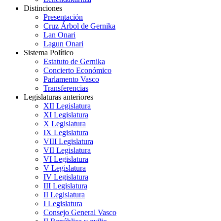
Distinciones
Presentación
Cruz Árbol de Gernika
Lan Onari
Lagun Onari
Sistema Político
Estatuto de Gernika
Concierto Económico
Parlamento Vasco
Transferencias
Legislaturas anteriores
XII Legislatura
XI Legislatura
X Legislatura
IX Legislatura
VIII Legislatura
VII Legislatura
VI Legislatura
V Legislatura
IV Legislatura
III Legislatura
II Legislatura
I Legislatura
Consejo General Vasco