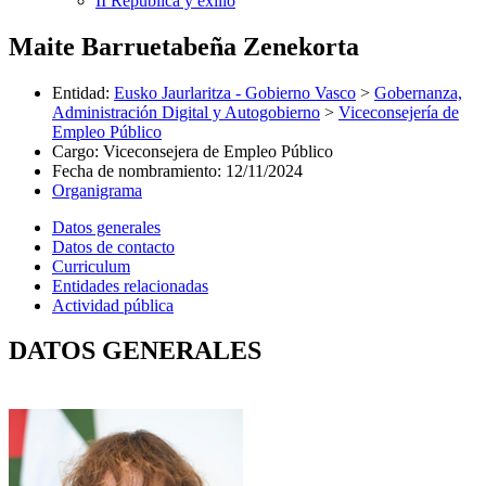
II República y exilio
Maite Barruetabeña Zenekorta
Entidad
:
Eusko Jaurlaritza - Gobierno Vasco
>
Gobernanza,
Administración Digital y Autogobierno
>
Viceconsejería de
Empleo Público
Cargo
:
Viceconsejera de Empleo Público
Fecha de nombramiento
:
12/11/2024
Organigrama
Datos generales
Datos de contacto
Curriculum
Entidades relacionadas
Actividad pública
DATOS GENERALES