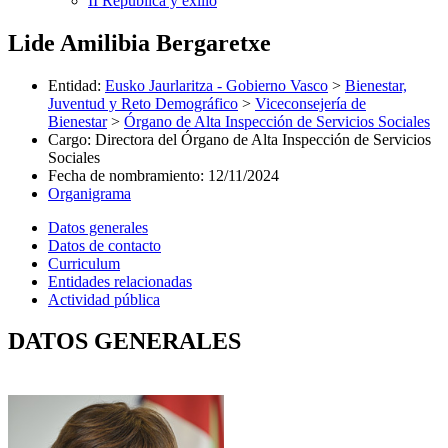
II República y exilio
Lide Amilibia Bergaretxe
Entidad
:
Eusko Jaurlaritza - Gobierno Vasco
>
Bienestar,
Juventud y Reto Demográfico
>
Viceconsejería de
Bienestar
>
Órgano de Alta Inspección de Servicios Sociales
Cargo
:
Directora del Órgano de Alta Inspección de Servicios
Sociales
Fecha de nombramiento
:
12/11/2024
Organigrama
Datos generales
Datos de contacto
Curriculum
Entidades relacionadas
Actividad pública
DATOS GENERALES