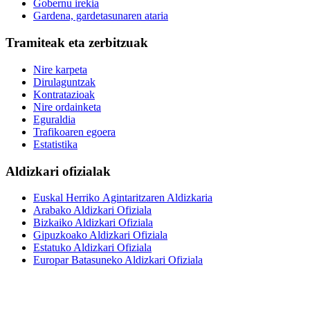
Gobernu irekia
Gardena, gardetasunaren ataria
Tramiteak eta zerbitzuak
Nire karpeta
Dirulaguntzak
Kontratazioak
Nire ordainketa
Eguraldia
Trafikoaren egoera
Estatistika
Aldizkari ofizialak
Euskal Herriko Agintaritzaren Aldizkaria
Arabako Aldizkari Ofiziala
Bizkaiko Aldizkari Ofiziala
Gipuzkoako Aldizkari Ofiziala
Estatuko Aldizkari Ofiziala
Europar Batasuneko Aldizkari Ofiziala