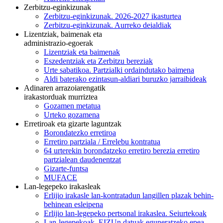
Zerbitzu-eginkizunak
Zerbitzu-eginkizunak. 2026-2027 ikasturtea
Zerbitzu-eginkizunak. Aurreko deialdiak
Lizentziak, baimenak eta
administrazio-egoerak
Lizentziak eta baimenak
Eszedentziak eta Zerbitzu bereziak
Urte sabatikoa. Partzialki ordaindutako baimena
Aldi baterako ezintasun-aldiari buruzko jarraibideak
Adinaren arrazoiarengatik
irakastorduak murriztea
Gozamen metatua
Urteko gozamena
Erretiroak eta gizarte laguntzak
Borondatezko erretiroa
Erretiro partziala / Errelebu kontratua
64 urterekin borondatzeko erretiro berezia erretiro
partzialean daudenentzat
Gizarte-funtsa
MUFACE
Lan-legepeko irakasleak
Erlijio irakasle lan-kontratadun langillen plazak behin-
behinean esleipena
Erlijio lan-legepeko pertsonal irakaslea. Seiurtekoak
Lan-legepekoak. EIZUn datuak eguneratzeko epea