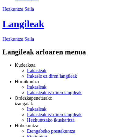
Hezkuntza Saila
Langileak
Hezkuntza
Saila
Langileak arloaren menua
Kudeaketa
Irakasleak
Irakasle ez diren langileak
Hornikuntza
Irakasleak
Irakasleak ez diren langileak
Ordezkapenetarako
izangaiak
Irakasleak
Irakasleak ez diren langileak
Hezkuntzako ikuskaritza
Hobekuntza
Etengabeko prestakuntza
Etwinning