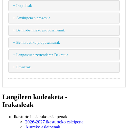
Irizpideak
Atxikipenen prozesua
Behin-behineko proposamenak
Behin betiko proposamenak
Lanpostuen zerrendaren Dekretua
Emaitzak
Langileen kudeaketa -
Irakasleak
Ikasturte hasierako esleipenak
2026-2027 ikasturteko esleipena
Aurreko esleipenak