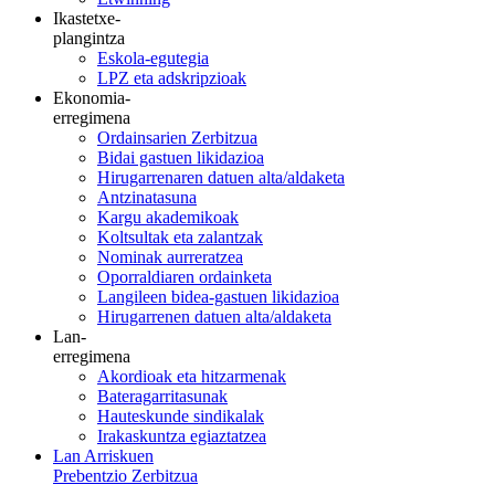
Ikastetxe-
plangintza
Eskola-egutegia
LPZ eta adskripzioak
Ekonomia-
erregimena
Ordainsarien Zerbitzua
Bidai gastuen likidazioa
Hirugarrenaren datuen alta/aldaketa
Antzinatasuna
Kargu akademikoak
Koltsultak eta zalantzak
Nominak aurreratzea
Oporraldiaren ordainketa
Langileen bidea-gastuen likidazioa
Hirugarrenen datuen alta/aldaketa
Lan-
erregimena
Akordioak eta hitzarmenak
Bateragarritasunak
Hauteskunde sindikalak
Irakaskuntza egiaztatzea
Lan Arriskuen
Prebentzio Zerbitzua