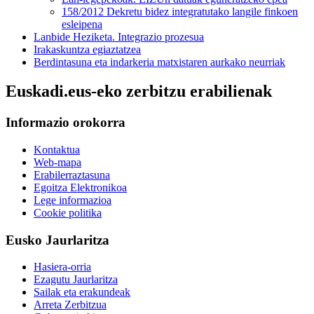
158/2012 Dekretu bidez integratutako langile finkoen
esleipena
Lanbide Heziketa. Integrazio prozesua
Irakaskuntza egiaztatzea
Berdintasuna eta indarkeria matxistaren aurkako neurriak
Euskadi.eus-eko zerbitzu erabilienak
Informazio orokorra
Kontaktua
Web-mapa
Erabilerraztasuna
Egoitza Elektronikoa
Lege informazioa
Cookie politika
Eusko Jaurlaritza
Hasiera-orria
Ezagutu Jaurlaritza
Sailak eta erakundeak
Arreta Zerbitzua