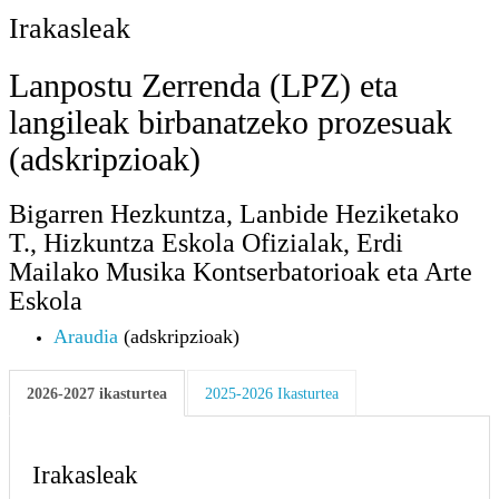
Irakasleak
Lanpostu Zerrenda (LPZ) eta
langileak birbanatzeko prozesuak
(adskripzioak)
Bigarren Hezkuntza, Lanbide Heziketako
T., Hizkuntza Eskola Ofizialak, Erdi
Mailako Musika Kontserbatorioak eta Arte
Eskola
Araudia
(adskripzioak)
2026-2027 ikasturtea
2025-2026 Ikasturtea
Irakasleak