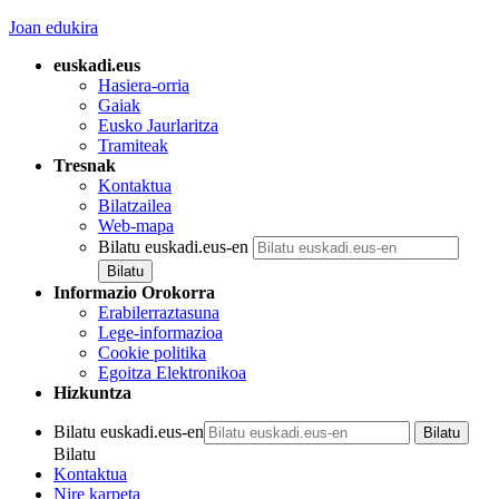
Joan edukira
euskadi.eus
Hasiera-orria
Gaiak
Eusko Jaurlaritza
Tramiteak
Tresnak
Kontaktua
Bilatzailea
Web-mapa
Bilatu euskadi.eus-en
Informazio Orokorra
Erabilerraztasuna
Lege-informazioa
Cookie politika
Egoitza Elektronikoa
Hizkuntza
Bilatu euskadi.eus-en
Bilatu
Kontaktua
Nire karpeta