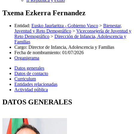
II República y exilio
Txema Ezkerra Fernandez
Entidad
:
Eusko Jaurlaritza - Gobierno Vasco
>
Bienestar,
Juventud y Reto Demográfico
>
Viceconsejería de Juventud y
Reto Demográfico
>
Dirección de Infancia, Adolescencia y
Familias
Cargo
:
Director de Infancia, Adolescencia y Familias
Fecha de nombramiento
:
01/07/2026
Organigrama
Datos generales
Datos de contacto
Curriculum
Entidades relacionadas
Actividad pública
DATOS GENERALES