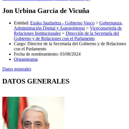
Jon Urbina García de Vicuña
Entidad
:
Eusko Jaurlaritza - Gobierno Vasco
>
Gobernanza,
Administración Digital y Autogobierno
>
Viceconsejería de
Relaciones Institucionales
>
Dirección de la Secretaría del
Gobierno y de Relaciones con el Parlamento
Cargo
:
Director de la Secretaría del Gobierno y de Relaciones
con el Parlamento
Fecha de nombramiento
:
03/08/2024
Organigrama
Datos generales
DATOS GENERALES