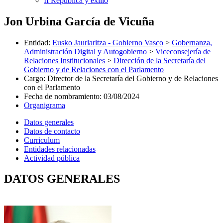
II República y exilio
Jon Urbina García de Vicuña
Entidad
:
Eusko Jaurlaritza - Gobierno Vasco
>
Gobernanza,
Administración Digital y Autogobierno
>
Viceconsejería de
Relaciones Institucionales
>
Dirección de la Secretaría del
Gobierno y de Relaciones con el Parlamento
Cargo
:
Director de la Secretaría del Gobierno y de Relaciones
con el Parlamento
Fecha de nombramiento
:
03/08/2024
Organigrama
Datos generales
Datos de contacto
Curriculum
Entidades relacionadas
Actividad pública
DATOS GENERALES