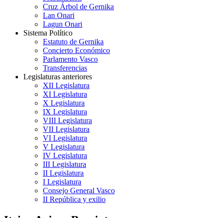
Cruz Árbol de Gernika
Lan Onari
Lagun Onari
Sistema Político
Estatuto de Gernika
Concierto Económico
Parlamento Vasco
Transferencias
Legislaturas anteriores
XII Legislatura
XI Legislatura
X Legislatura
IX Legislatura
VIII Legislatura
VII Legislatura
VI Legislatura
V Legislatura
IV Legislatura
III Legislatura
II Legislatura
I Legislatura
Consejo General Vasco
II República y exilio