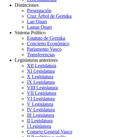
Distinciones
Presentación
Cruz Árbol de Gernika
Lan Onari
Lagun Onari
Sistema Político
Estatuto de Gernika
Concierto Económico
Parlamento Vasco
Transferencias
Legislaturas anteriores
XII Legislatura
XI Legislatura
X Legislatura
IX Legislatura
VIII Legislatura
VII Legislatura
VI Legislatura
V Legislatura
IV Legislatura
III Legislatura
II Legislatura
I Legislatura
Consejo General Vasco